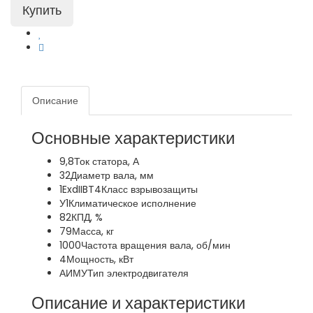
Описание
Основные характеристики
9,8
Ток статора, А
32
Диаметр вала, мм
1ExdIIBT4
Класс взрывозащиты
У1
Климатическое исполнение
82
КПД, %
79
Масса, кг
1000
Частота вращения вала, об/мин
4
Мощность, кВт
АИМУ
Тип электродвигателя
Описание и характеристики