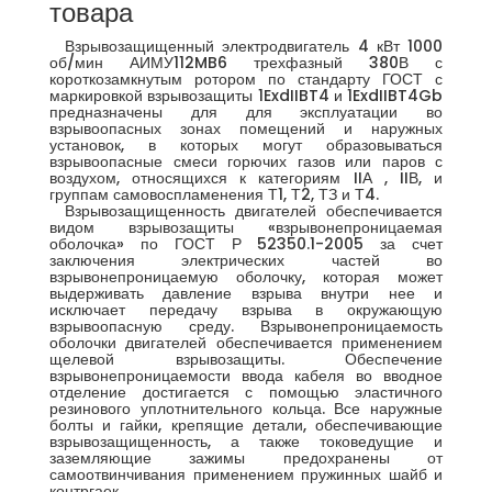
товара
Взрывозащищенный электродвигатель 4 кВт 1000
об/мин АИМУ112MB6 трехфазный 380В с
короткозамкнутым ротором по стандарту ГОСТ с
маркировкой взрывозащиты 1ExdIIBT4 и 1ExdIIBT4Gb
предназначены для для эксплуатации во
взрывоопасных зонах помещений и наружных
установок, в которых могут образовываться
взрывоопасные смеси горючих газов или паров с
воздухом, относящихся к категориям IIА , IIВ, и
группам самовоспламенения Т1, Т2, ТЗ и Т4.
Взрывозащищенность двигателей обеспечивается
видом взрывозащиты «взрывонепроницаемая
оболочка» по ГОСТ Р 52350.1-2005 за счет
заключения электрических частей во
взрывонепроницаемую оболочку, которая может
выдерживать давление взрыва внутри нее и
исключает передачу взрыва в окружающую
взрывоопасную среду. Взрывонепроницаемость
оболочки двигателей обеспечивается применением
щелевой взрывозащиты. Обеспечение
взрывонепроницаемости ввода кабеля во вводное
отделение достигается с помощью эластичного
резинового уплотнительного кольца. Все наружные
болты и гайки, крепящие детали, обеспечивающие
взрывозащищенность, а также токоведущие и
заземляющие зажимы предохранены от
самоотвинчивания применением пружинных шайб и
контргаек.