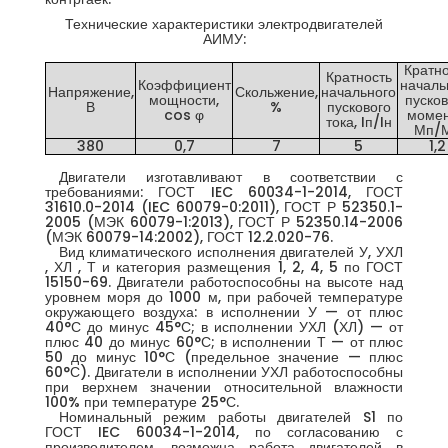
Технические характеристики электродвигателей
АИМУ:
Кратно
Кратность
Коэффициент
началь
Напряжение,
Скольжение,
начального
мощности,
пусков
В
%
пускового
cos φ
момен
тока, Iп/Iн
Мп/
380
0,7
7
5
1,2
Двигатели изготавливают в соответствии с
требованиями: ГОСТ IEC 60034-1-2014, ГОСТ
31610.0-2014 (IEC 60079-0:2011), ГОСТ Р 52350.1-
2005 (МЭК 60079-1:2013), ГОСТ Р 52350.14-2006
(МЭК 60079-14:2002), ГОСТ 12.2.020-76.
Вид климатического исполнения двигателей У, УХЛ
, ХЛ , Т и категория размещения 1, 2, 4, 5 по ГОСТ
15150-69. Двигатели работоспособны на высоте над
уровнем моря до 1000 м, при рабочей температуре
окружающего воздуха: в исполнении У — от плюс
40°С до минус 45°С; в исполнении УХЛ (ХЛ) — от
плюс 40 до минус 60°С; в исполнении Т — от плюс
50 до минус 10°С (предельное значение — плюс
60°С). Двигатели в исполнении УХЛ работоспособны
при верхнем значении относительной влажности
100% при температуре 25°С.
Номинальный режим работы двигателей S1 по
ГОСТ IEC 60034-1-2014, по согласованию с
производителем, возможна работа двигателей в