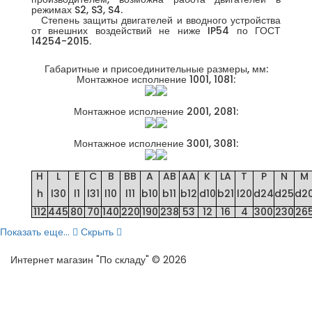
режимах S2, S3, S4.
Степень защиты двигателей и вводного устройства
от внешних воздействий не ниже IP54 по ГОСТ
14254-2015.
Габаритные и присоединительные размеры, мм:
Монтажное исполнение 1001, 1081:
Монтажное исполнение 2001, 2081:
Монтажное исполнение 3001, 3081:
H
L
E
C
B
BB
A
AB
AA
K
LA
T
P
N
M
h
l30
l1
l31
l10
l11
b10
b11
b12
d10
b21
l20
d24
d25
d2
112
445
80
70
140
220
190
238
53
12
16
4
300
230
26
Показать еще...
Скрыть
Интернет магазин "По складу" © 2026