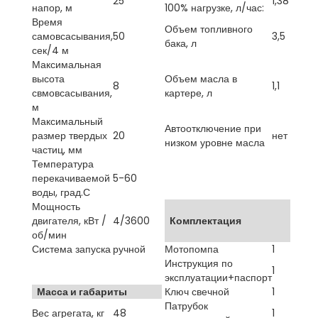
25
1,38
напор, м
100% нагрузке, л/час:
Время
Объем топливного
самовсасывания,
50
3,5
бака, л
сек/4 м
Максимальная
высота
Объем масла в
8
1,1
свмовсасывания,
картере, л
м
Максимальный
Автоотключение при
размер твердых
20
нет
низком уровне масла
частиц, мм
Температура
перекачиваемой
5-60
воды, град.С
Мощность
двигателя, кВт /
4/3600
Комплектация
об/мин
Система запуска
ручной
Мотопомпа
1
Инструкция по
1
эксплуатации+паспорт
Масса и габариты
Ключ свечной
1
Патрубок
Вес агрегата, кг
48
1