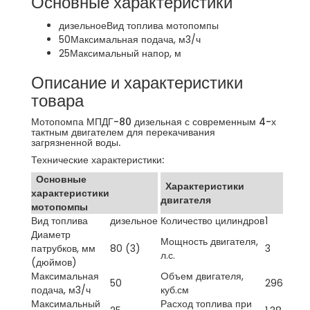
Основные характеристики
дизельное
Вид топлива мотопомпы
50
Максимальная подача, м3/ч
25
Максимальный напор, м
Описание и характеристики
товара
Мотопомпа МПДГ-80 дизельная с современным 4-х
тактным двигателем для перекачивания
загрязненной воды.
Технические характеристики:
Основные
Характеристики
характеристики
двигателя
мотопомпы
Вид топлива
дизельное
Количество цилиндров
1
Диаметр
Мощность двигателя,
патрубков, мм
80 (3)
3
л.с.
(дюймов)
Максимальная
Oбъем двигателя,
50
296
подача, м3/ч
куб.см
Максимальный
Расход топлива при