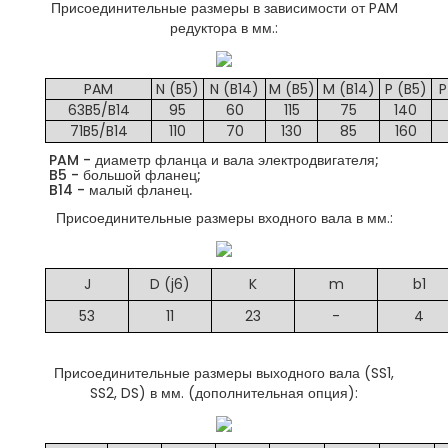
Присоединительные размеры в зависимости от PAM
редуктора в мм.:
PAM
N (B5)
N (B14)
M (B5)
M (B14)
P (B5)
P
63B5/B14
95
60
115
75
140
71B5/B14
110
70
130
85
160
PAM - диаметр фланца и вала электродвигателя;
B5 - большой фланец;
B14 - малый фланец.
Присоединительные размеры входного вала в мм.:
J
D (j6)
K
m
b1
53
11
23
-
4
Присоединительные размеры выходного вала (SS1,
SS2, DS) в мм. (дополнительная опция):