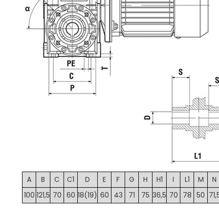
A
B
C
C1
D
E
F
G
H
H1
I
L1
M
N
100
121,5
70
60
18(19)
60
43
71
75
36,5
70
78
50
71,