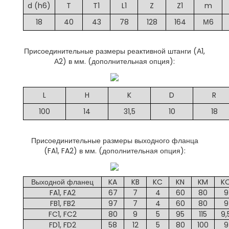
d (h6)
T
T1
L1
Z
Z1
m
18
40
43
78
128
164
М6
Присоединительные размеры реактивной штанги (А1,
А2) в мм. (дополнительная опция):
L
H
K
D
R
100
14
31,5
10
18
Присоединительные размеры выходного фланца
(FA1, FA2) в мм. (дополнительная опция):
Выходной фланец
KA
KB
KC
KN
KM
K
FA1, FA2
67
7
4
60
80
9
FB1, FB2
97
7
4
60
80
9
FC1, FC2
80
9
5
95
115
9,
FD1, FD2
58
12
5
80
100
9