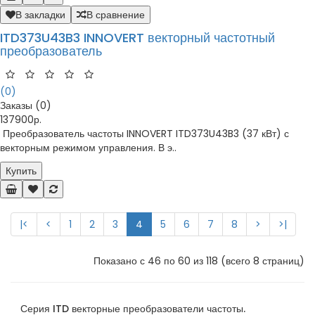
В закладки
В сравнение
ITD373U43B3 INNOVERT векторный частотный
преобразователь
(0)
Заказы (0)
137900р.
Преобразователь частоты INNOVERT ITD373U43B3 (37 кВт) с
векторным режимом управления. В э..
Купить
|<
<
1
2
3
4
5
6
7
8
>
>|
Показано с 46 по 60 из 118 (всего 8 страниц)
Серия ITD векторные преобразователи частоты.