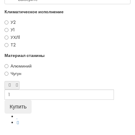
Климатическое исполнение
У2
У1
УХЛ1
T2
Материал станины
Алюминий
Чугун