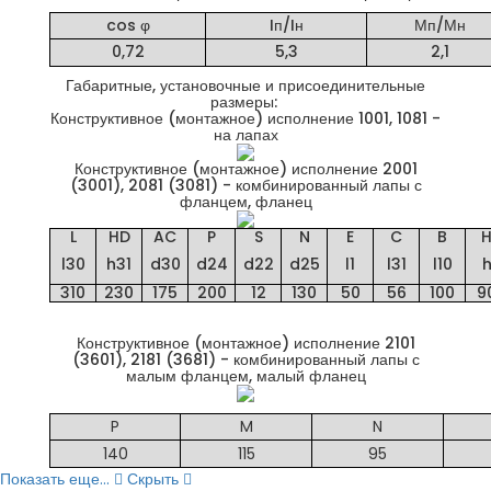
cos φ
Iп/Iн
Мп/Мн
0,72
5,3
2,1
Габаритные, установочные и присоединительные
размеры:
Конструктивное (монтажное) исполнение 1001, 1081 -
на лапах
Конструктивное (монтажное) исполнение 2001
(3001), 2081 (3081) - комбинированный лапы с
фланцем, фланец
L
HD
AC
P
S
N
E
C
B
l30
h31
d30
d24
d22
d25
l1
l31
l10
310
230
175
200
12
130
50
56
100
9
Конструктивное (монтажное) исполнение 2101
(3601), 2181 (3681) - комбинированный лапы с
малым фланцем, малый фланец
P
M
N
140
115
95
Показать еще...
Скрыть