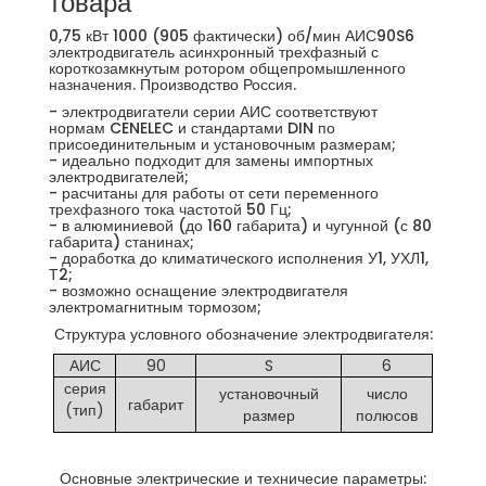
товара
0,75 кВт 1000 (905 фактически) об/мин АИС90S6
электродвигатель асинхронный трехфазный с
короткозамкнутым ротором общепромышленного
назначения. Производство Россия.
- электродвигатели серии АИС соответствуют
нормам CENELEC и стандартами DIN по
присоединительным и установочным размерам;
- идеально подходит для замены импортных
электродвигателей;
- расчитаны для работы от сети переменного
трехфазного тока частотой 50 Гц;
- в алюминиевой (до 160 габарита) и чугунной (с 80
габарита) станинах;
- доработка до климатического исполнения У1, УХЛ1,
Т2;
- возможно оснащение электродвигателя
электромагнитным тормозом;
Структура условного обозначение электродвигателя:
АИС
90
S
6
серия
установочный
число
габарит
(тип)
размер
полюсов
Основные электрические и техничесие параметры: