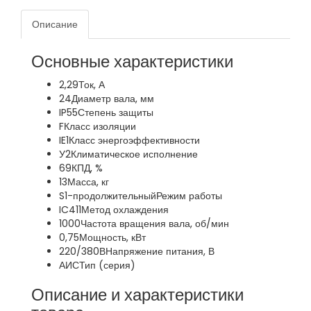
Описание
Основные характеристики
2,29
Ток, А
24
Диаметр вала, мм
IP55
Степень защиты
F
Класс изоляции
IE1
Класс энергоэффективности
У2
Климатическое исполнение
69
КПД, %
13
Масса, кг
S1-продолжительный
Режим работы
IC411
Метод охлаждения
1000
Частота вращения вала, об/мин
0,75
Мощность, кВт
220/380В
Напряжение питания, В
АИС
Тип (серия)
Описание и характеристики