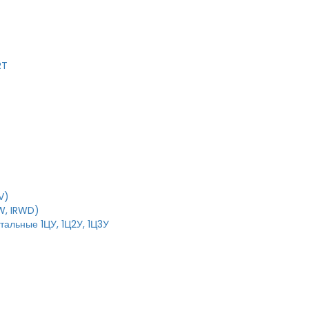
RT
V)
W, IRWD)
тальные 1ЦУ, 1Ц2У, 1Ц3У