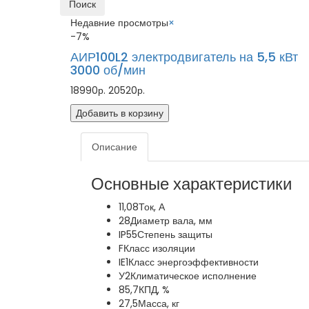
Поиск
Недавние просмотры
×
-7%
АИР100L2 электродвигатель на 5,5 кВт
3000 об/мин
18990р.
20520р.
Добавить в корзину
Описание
Основные характеристики
11,08
Ток, А
28
Диаметр вала, мм
IP55
Степень защиты
F
Класс изоляции
IE1
Класс энергоэффективности
У2
Климатическое исполнение
85,7
КПД, %
27,5
Масса, кг