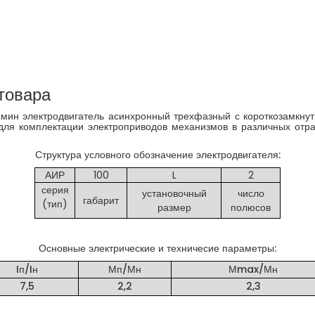
товара
мин электродвигатель асинхронный трехфазный с короткозамкн
для комплектации электроприводов механизмов в различных отра
Структура условного обозначение электродвигателя:
АИР
100
L
2
серия
установочный
число
габарит
(тип)
размер
полюсов
Основные электрические и техничесие параметры:
Iп/Iн
Мп/Мн
Мmax/Мн
7,5
2,2
2,3