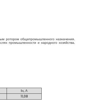
утым ротором общепромышленного назначения.
слях промышленности и народного хозяйства.
Iн, А
11,08