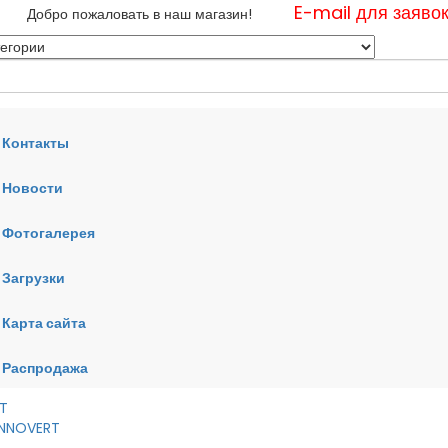
E-mail для заяво
Добро пожаловать в наш магазин!
Контакты
Новости
нные
Фотогалерея
ные
ные
Загрузки
Карта сайта
RT
VERT
AI
Распродажа
RT
 INNOVERT