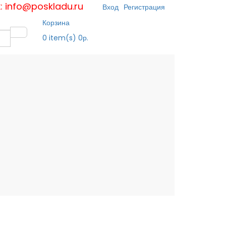
к: info@poskladu.ru
Вход
Регистрация
Корзина
0
item(s)
0р.