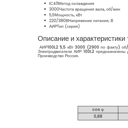
IC411
Метод охлаждения
3000
Частота вращения вала, об/мин
5,5
Мощность, кВт
220/380В
Напряжение питания, В
АИР
Тип (серия)
Описание и характеристики 
АИР100L2 5,5 кВт 3000 (2900 по факту) об/
Электродвигатели АИР 100L2 предназначены 
Производство Россия.
cos φ
0,88