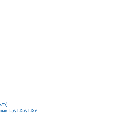
RWD)
ые 1ЦУ, 1Ц2У, 1Ц3У