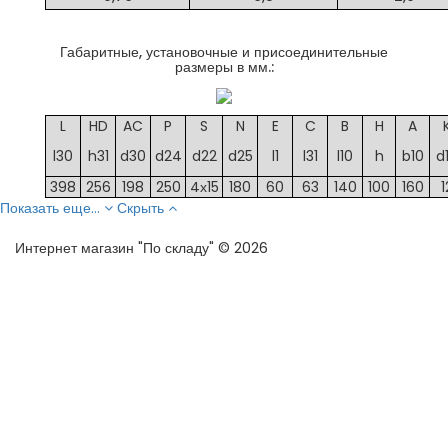
Габаритные, установочные и присоединительные
размеры в мм.:
L
HD
AC
P
S
N
E
C
B
H
A
l30
h31
d30
d24
d22
d25
l1
l31
l10
h
b10
d
398
256
198
250
4х15
180
60
63
140
100
160
1
Показать еще...
Скрыть
Интернет магазин "По складу" © 2026