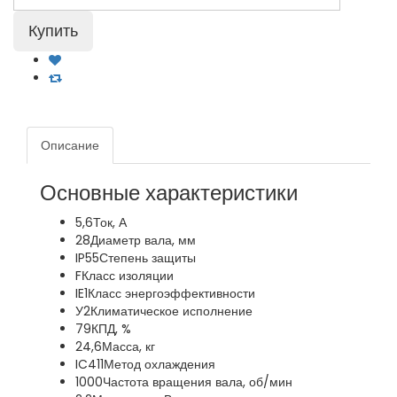
Описание
Основные характеристики
5,6
Ток, А
28
Диаметр вала, мм
IP55
Степень защиты
F
Класс изоляции
IE1
Класс энергоэффективности
У2
Климатическое исполнение
79
КПД, %
24,6
Масса, кг
IC411
Метод охлаждения
1000
Частота вращения вала, об/мин