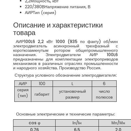
2,2
Мощность, кВт
220/380В
Напряжение питания, В
АИР
Тип (серия)
Описание и характеристики
товара
АИР100L6 2,2 кВт 1000 (935 по факту) об/мин
электродвигатель асинхронный трехфазный с
короткозамкнутым ротором общепромышленного
назначения. Электродвигатели АИР 100L6
предназначены для комплектации электроприводов
механизмов в различных отраслях промышленности
и народного хозяйства. Производство Россия.
Структура условного обозначение электродвигателя:
АИР
100
L
6
серия
установочный
число
габарит
(тип)
размер
полюсов
Основные электрические и техничесие параметры:
cos φ
Iп/Iн
Мп/Мн
0,76
6,5
2,0