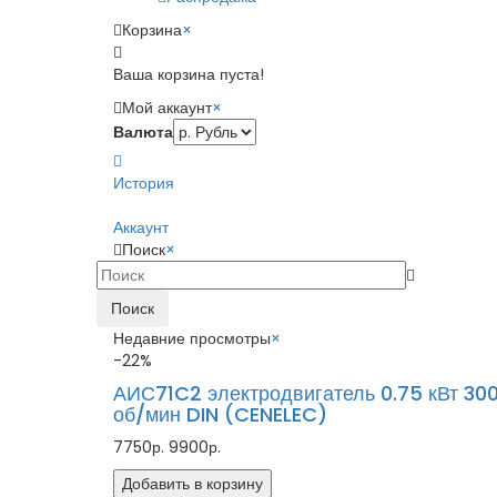
Корзина
×
Ваша корзина пуста!
Мой аккаунт
×
Валюта
История
Аккаунт
Поиск
×
Поиск
Недавние просмотры
×
-22%
АИС71C2 электродвигатель 0.75 кВт 30
об/мин DIN (CENELEC)
7750р.
9900р.
Добавить в корзину