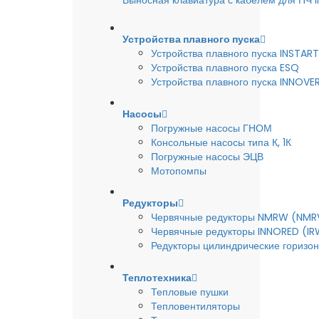
Выносная клавиатура с кабелем для ПЧ
Устройства плавного пуска
Устройства плавного пуска INSTART
Устройства плавного пуска ESQ
Устройства плавного пуска INNOVE
Насосы
Погружные насосы ГНОМ
Консольные насосы типа К, 1К
Погружные насосы ЭЦВ
Мотопомпы
Редукторы
Червячные редукторы NMRW (NMR
Червячные редукторы INNORED (IR
Редукторы цилиндрические горизон
Теплотехника
Тепловые пушки
Тепловентиляторы