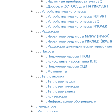
Частотные преобразователи ESQ
Дроссели ZC-OCL для ПЧ INNOVERT
Устройства плавного пуска
Устройства плавного пуска INSTART
Устройства плавного пуска ESQ
Устройства плавного пуска INNOVERT
Редукторы
Червячные редукторы NMRW (NMRV)
Червячные редукторы INNORED (IRW, 
Редукторы цилиндрические горизонталь
Насосы
Погружные насосы ГНОМ
Консольные насосы типа К, 1К
Погружные насосы ЭЦВ
Мотопомпы
Теплотехника
Тепловые пушки
Тепловентиляторы
Тепловые завесы
Конвекторы
Инфракрасные обогреватели
Генераторы
Распродажа