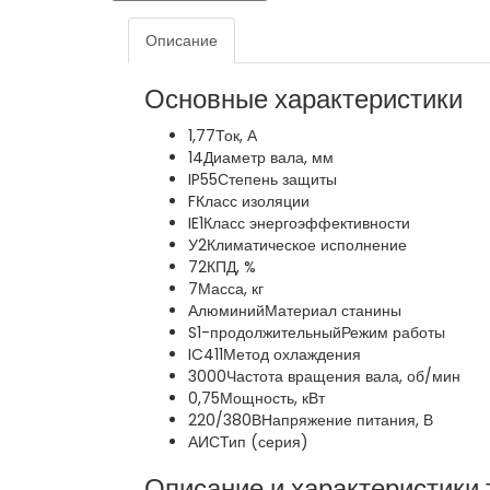
Описание
Основные характеристики
1,77
Ток, А
14
Диаметр вала, мм
IP55
Степень защиты
F
Класс изоляции
IE1
Класс энергоэффективности
У2
Климатическое исполнение
72
КПД, %
7
Масса, кг
Алюминий
Материал станины
S1-продолжительный
Режим работы
IC411
Метод охлаждения
3000
Частота вращения вала, об/мин
0,75
Мощность, кВт
220/380В
Напряжение питания, В
АИС
Тип (серия)
Описание и характеристики 