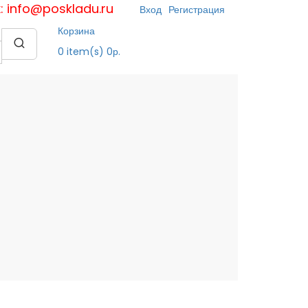
к: info@poskladu.ru
Вход
Регистрация
Корзина
0
item(s)
0р.