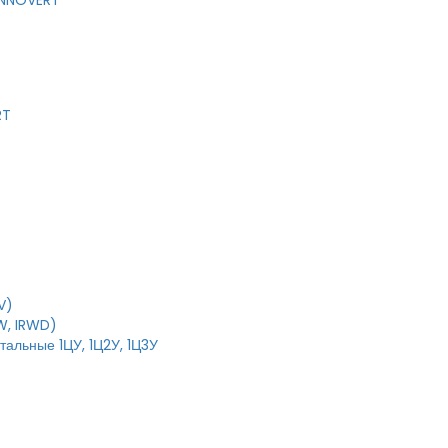
 INNOVERT
RT
V)
W, IRWD)
тальные 1ЦУ, 1Ц2У, 1Ц3У