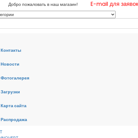
E-mail для заяво
Добро пожаловать в наш магазин!
Контакты
Новости
нные
Фотогалерея
ные
ные
Загрузки
Карта сайта
RT
VERT
AI
Распродажа
RT