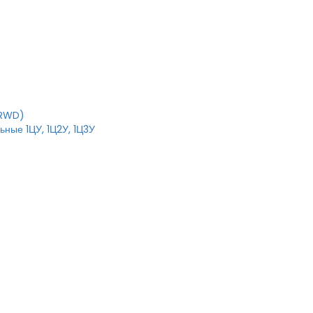
IRWD)
ные 1ЦУ, 1Ц2У, 1Ц3У