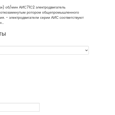
ки) об/мин АИС71C2 электродвигатель
роткозамкнутым ротором общепромышленного
ия. - электродвигатели серии АИС соответствуют
...
ты