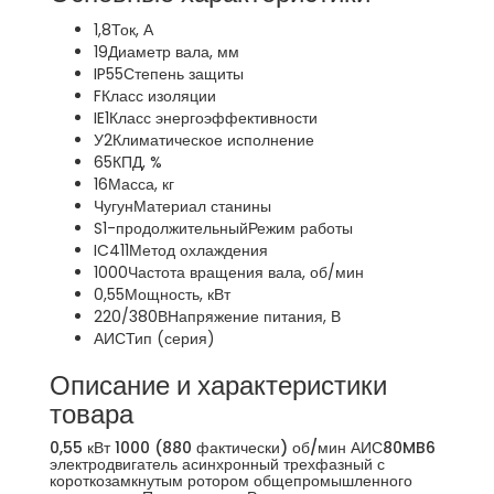
1,8
Ток, А
19
Диаметр вала, мм
IP55
Степень защиты
F
Класс изоляции
IE1
Класс энергоэффективности
У2
Климатическое исполнение
65
КПД, %
16
Масса, кг
Чугун
Материал станины
S1-продолжительный
Режим работы
IC411
Метод охлаждения
1000
Частота вращения вала, об/мин
0,55
Мощность, кВт
220/380В
Напряжение питания, В
АИС
Тип (серия)
Описание и характеристики
товара
0,55 кВт 1000 (880 фактически) об/мин АИС80MB6
электродвигатель асинхронный трехфазный с
короткозамкнутым ротором общепромышленного