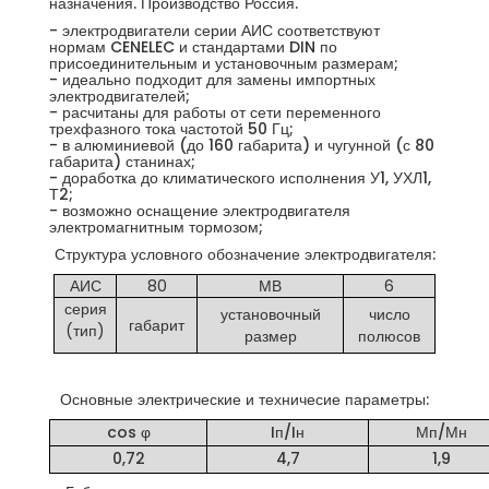
назначения. Производство Россия.
- электродвигатели серии АИС соответствуют
нормам CENELEC и стандартами DIN по
присоединительным и установочным размерам;
- идеально подходит для замены импортных
электродвигателей;
- расчитаны для работы от сети переменного
трехфазного тока частотой 50 Гц;
- в алюминиевой (до 160 габарита) и чугунной (с 80
габарита) станинах;
- доработка до климатического исполнения У1, УХЛ1,
Т2;
- возможно оснащение электродвигателя
электромагнитным тормозом;
Структура условного обозначение электродвигателя:
АИС
80
МВ
6
серия
установочный
число
габарит
(тип)
размер
полюсов
Основные электрические и техничесие параметры:
cos φ
Iп/Iн
Мп/Мн
0,72
4,7
1,9