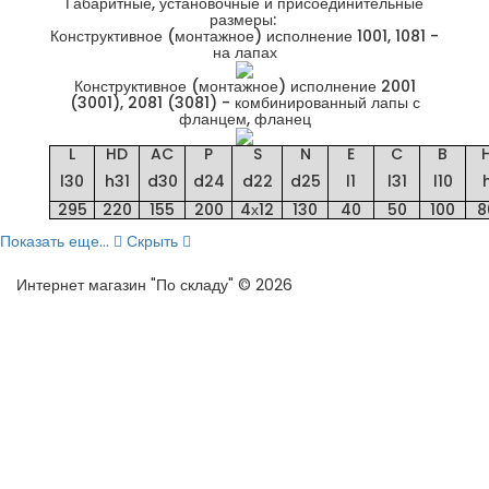
Габаритные, установочные и присоединительные
размеры:
Конструктивное (монтажное) исполнение 1001, 1081 -
на лапах
Конструктивное (монтажное) исполнение 2001
(3001), 2081 (3081) - комбинированный лапы с
фланцем, фланец
L
HD
AC
P
S
N
E
C
B
l30
h31
d30
d24
d22
d25
l1
l31
l10
295
220
155
200
4х12
130
40
50
100
8
Показать еще...
Скрыть
Интернет магазин "По складу" © 2026