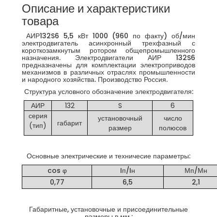
Описание и характеристики
товара
АИР132S6 5,5 кВт 1000 (960 по факту) об/мин
электродвигатель асинхронный трехфазный с
короткозамкнутым ротором общепромышленного
назначения. Электродвигатели АИР 132S6
предназначены для комплектации электроприводов
механизмов в различных отраслях промышленности
и народного хозяйства. Производство Россия.
Структура условного обозначение электродвигателя:
АИР
132
S
6
серия
установочный
число
габарит
(тип)
размер
полюсов
Основные электрические и техничесие параметры:
cos φ
Iп/Iн
Мп/Мн
0,77
6,5
2,1
Габаритные, установочные и присоединительные
размеры в мм.: