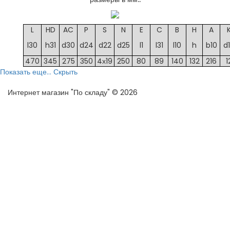
L
HD
AC
P
S
N
E
C
B
H
A
l30
h31
d30
d24
d22
d25
l1
l31
l10
h
b10
d
470
345
275
350
4х19
250
80
89
140
132
216
1
Показать еще...
Скрыть
Интернет магазин "По складу" © 2026