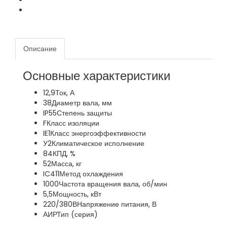
Описание
Основные характеристики
12,9
Ток, А
38
Диаметр вала, мм
IP55
Степень защиты
F
Класс изоляции
IE1
Класс энергоэффективности
У2
Климатическое исполнение
84
КПД, %
52
Масса, кг
IC411
Метод охлаждения
1000
Частота вращения вала, об/мин
5,5
Мощность, кВт
220/380В
Напряжение питания, В
АИР
Тип (серия)