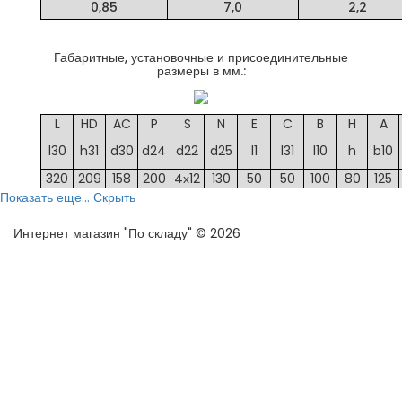
0,85
7,0
2,2
Габаритные, установочные и присоединительные
размеры в мм.:
L
HD
AC
P
S
N
E
C
B
H
A
l30
h31
d30
d24
d22
d25
l1
l31
l10
h
b10
320
209
158
200
4х12
130
50
50
100
80
125
Показать еще...
Скрыть
Интернет магазин "По складу" © 2026