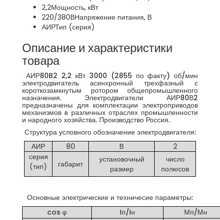
2,2
Мощность, кВт
220/380В
Напряжение питания, В
АИР
Тип (серия)
Описание и характеристики
товара
АИР80B2 2,2 кВт 3000 (2855 по факту) об/мин
электродвигатель асинхронный трехфазный с
короткозамкнутым ротором общепромышленного
назначения. Электродвигатели АИР80В2
предназначены для комплектации электроприводов
механизмов в различных отраслях промышленности
и народного хозяйства. Производство Россия.
Структура условного обозначение электродвигателя:
АИР
80
В
2
серия
установочный
число
габарит
(тип)
размер
полюсов
Основные электрические и техничесие параметры:
cos φ
Iп/Iн
Мп/Мн