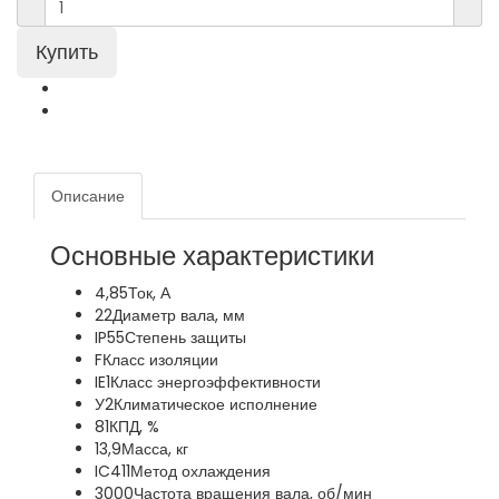
Описание
Основные характеристики
4,85
Ток, А
22
Диаметр вала, мм
IP55
Степень защиты
F
Класс изоляции
IE1
Класс энергоэффективности
У2
Климатическое исполнение
81
КПД, %
13,9
Масса, кг
IC411
Метод охлаждения
3000
Частота вращения вала, об/мин