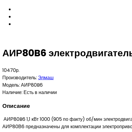
АИР80B6 электродвигатель 
10470р.
Производитель:
Элмаш
Модель:
АИР80B6
Наличие:
Есть в наличии
Описание
АИР80B6 1,1 кВт 1000 (905 по факту) об/мин электродв
АИР80В6 предназначены для комплектации электропривод