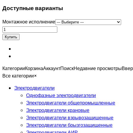
Доступные варианты
Монтажное исполнение
Категории
Корзина
Аккаунт
Поиск
Недавние просмотры
Ввер
Все категории
×
Электродвигатели
Однофазные электродвигатели
Электродвигатели общепромышленные
Электродвигатели крановые
Электродвигатели взрывозащишенные
Электродвигатели брызгозащищенные
Электродвигатели АИР