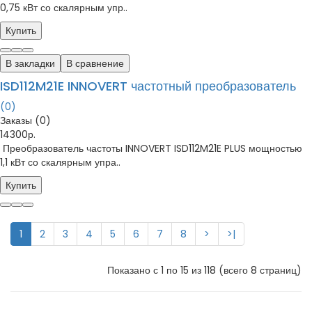
0,75 кВт со скалярным упр..
Купить
В закладки
В сравнение
ISD112M21E INNOVERT частотный преобразователь
(0)
Заказы (0)
14300р.
Преобразователь частоты INNOVERT ISD112M21E PLUS мощностью
1,1 кВт со скалярным упра..
Купить
1
2
3
4
5
6
7
8
>
>|
Показано с 1 по 15 из 118 (всего 8 страниц)