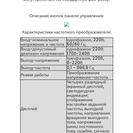
Описание кнопок панели управления:
Характеристики частотного преобразователя:
Вход-номинальное
однофазное, 220В,
напряжение и частота
50/60 Гц
Вход-допустимый
однофазное 220В:
диапазон напряжения
170В~240В
трехфазное, 220В,
Выход-напряжение
0~220В
Выход-частота
0,1 ~ 999,9 Гц
Преобразование
Режим работы
напряжение-частота
Четырех разрядный
экранный дисплей,
светодиодная
индикация;
отображение
настройки заданной
Дисплей
частоты, выходной
частоты, направления
вращения выходного
тока, напряжения
шины постоянного
тока, ошибки, сигнала