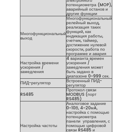
электронного
потенциометра (MOP),
аварийный останов и
другие функции
Многофункциональный
релейный выход,
реализация таких
функций, как
Многофункциональный
индикация работы,
выход
счетчик, таймер,
достижение нулевой
скорости, работа по
программе и авария
4 варианта времен
Настройка времени
ускорения /
ускорения /
замедления может
замедления
быть задано в
диапазоне 0~999 сек.
Встроенный ПИД-
ПИД-регулятор
регулятор
Протокол связи
RS485
MODBUS (порт
RS485)
Аналоговое задание
0~10В, 4~20мA,
настройка с помощью
потенциометра
панели управления, с
Настройка частоты
помощью цифровой
связи RS485 и