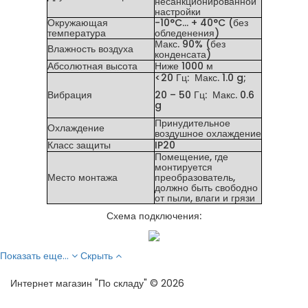
несанкционированной
настройки
Окружающая
-10°C… + 40°C (без
температура
обледенения)
Макс. 90% (без
Влажность воздуха
конденсата)
Абсолютная высота
Ниже 1000 м
<20 Гц: Макс. 1.0 g;
Вибрация
20 – 50 Гц: Макс. 0.6
g
Принудительное
Охлаждение
воздушное охлаждение
Класс защиты
IP20
Помещение, где
монтируется
Место монтажа
преобразователь,
должно быть свободно
от пыли, влаги и грязи
Схема подключения:
Показать еще...
Скрыть
Интернет магазин "По складу" © 2026