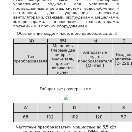
управлением подходит для установки в
промышленные агрегаты, системы водоснабжения и
вентиляции, для управления: насосами,
вентиляторами, станками, экструдерами, мешелками,
компрессорами, конвеерами, транспортерами,
подъемным и прочим оборудованием.
Обозначение модели частотного преобразователя:
ISD
551
M
2
Мощность
(первые две
Аппаратные
цифры-
Входно
Тип
средства
множитель,
напряжен
преобразователя
преобразователя
третья-
(2-220В
(М-mini)
количество
нулей
Габаритные размеры в мм.
W
H
D
A
B
68
132
102
120
57
Частотные преобразователи мощностью до 5,5 кВт
могут крепиться на стандартную DIN-рейку.