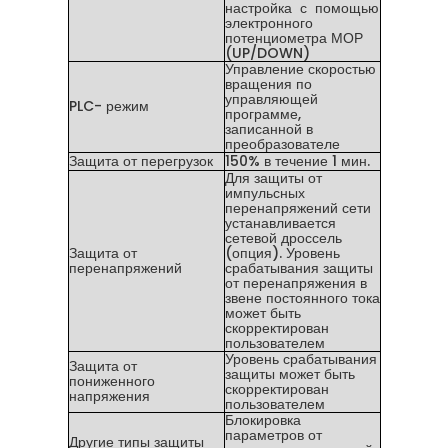
настройка с помощью
электронного
потенциометра МОР
(UP/DOWN)
Управление скоростью
вращения по
управляющей
PLC- режим
программе,
записанной в
преобразователе
Защита от перегрузок
150% в течение 1 мин.
Для защиты от
импульсных
перенапряжений сети
устанавливается
сетевой дроссель
Защита от
(опция). Уровень
перенапряжений
срабатывания защиты
от перенапряжения в
звене постоянного тока
может быть
скорректирован
пользователем
Уровень срабатывания
Защита от
защиты может быть
пониженного
скорректирован
напряжения
пользователем
Блокировка
параметров от
Другие типы защиты