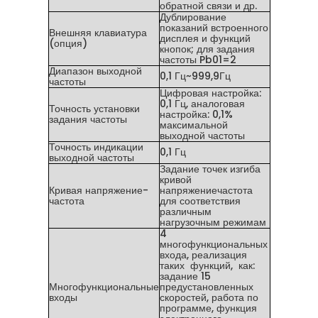
обратной связи и др.
Дублирование
показаний встроенного
Внешняя клавиатура
дисплея и функций
(опция)
кнопок; для задания
частоты Pb01=2
Диапазон выходной
0,1 Гц~999,9Гц
частоты
Цифровая настройка:
0,1 Гц, аналоговая
Точность установки
настройка: 0,1%
задания частоты
максимальной
выходной частоты
Точность индикации
0,1 Гц
выходной частоты
Задание точек изгиба
кривой
Кривая напряжение-
напряжениечастота
частота
для соответствия
различным
нагрузочным режимам
4
многофункциональных
входа, реализация
таких функций, как:
задание 15
Многофункциональные
предустановленных
входы
скоростей, работа по
программе, функция