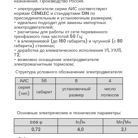
назначения. Производство Россия.
- электродвигатели серии АИС соответствуют
нормам CENELEC и стандартами DIN по
присоединительным и установочным размерам;
- идеально подходит для замены импортных
электродвигателей;
- расчитаны для работы от сети переменного
трехфазного тока частотой 50 Гц;
- в алюминиевой (до 160 габарита) и чугунной (с 80
габарита) станинах;
- доработка до климатического исполнения У1, УХЛ1,
Т2;
- возможно оснащение электродвигателя
электромагнитным тормозом;
Структура условного обозначение электродвигателя:
АИС
56
B
4
серия
установочный
число
габарит
(тип)
размер
полюсов
Основные электрические и техничесие параметры:
cos φ
Iп/Iн
Мп/Мн
0,72
4,0
2,1