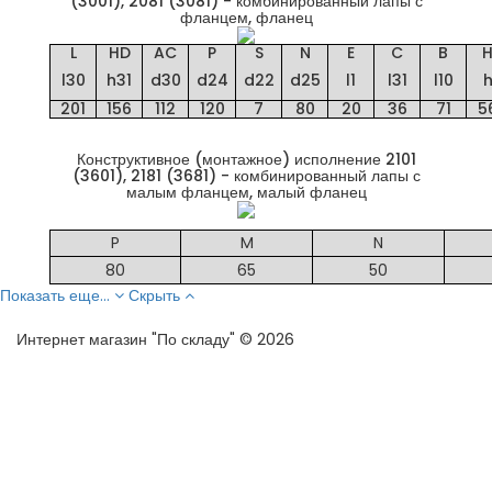
(3001), 2081 (3081) - комбинированный лапы с
фланцем, фланец
L
HD
AC
P
S
N
E
C
B
l30
h31
d30
d24
d22
d25
l1
l31
l10
201
156
112
120
7
80
20
36
71
5
Конструктивное (монтажное) исполнение 2101
(3601), 2181 (3681) - комбинированный лапы с
малым фланцем, малый фланец
P
M
N
80
65
50
Показать еще...
Скрыть
Интернет магазин "По складу" © 2026