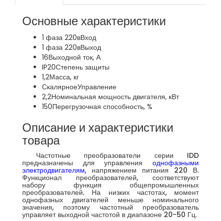
Основные характеристики
1 фаза 220в
Вход
1 фаза 220в
Выход
16
Выходной ток, А
IP20
Степень защиты
1,2
Масса, кг
Скалярное
Управление
2,2
Номинальная мощность двигателя, кВт
150
Перегрузочная способность, %
Описание и характеристики
товара
Частотные преобразователи серии IDD
предназначены для управления
однофазными
электродвигателям
, напряжением питания 220 В.
Функционал преобразователей, соответствуют
набору функция общепромышленных
преобразователей. На низких частотах, момент
однофазных двигателей меньше номинального
значения, поэтому частотный преобразователь
управляет выходной частотой в диапазоне 20-50 Гц.