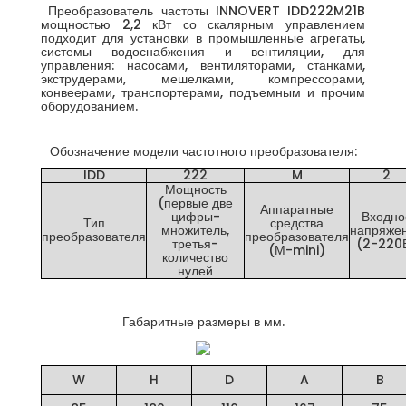
Преобразователь частоты INNOVERT IDD222M21B
мощностью 2,2 кВт со скалярным управлением
подходит для установки в промышленные агрегаты,
системы водоснабжения и вентиляции, для
управления: насосами, вентиляторами, станками,
экструдерами, мешелками, компрессорами,
конвеерами, транспортерами, подъемным и прочим
оборудованием.
Обозначение модели частотного преобразователя:
IDD
222
M
2
Мощность
(первые две
Аппаратные
цифры-
Входно
Тип
средства
множитель,
напряже
преобразователя
преобразователя
третья-
(2-220
(М-mini)
количество
нулей
Габаритные размеры в мм.
W
H
D
A
B