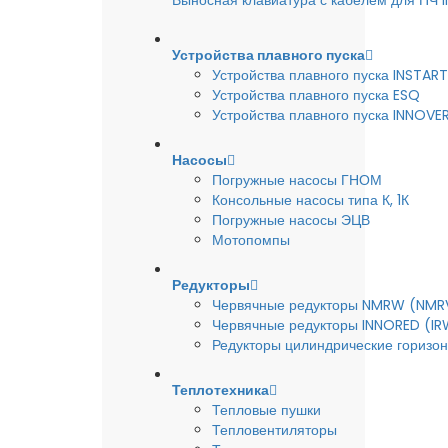
Выносная клавиатура с кабелем для ПЧ
Устройства плавного пуска
Устройства плавного пуска INSTART
Устройства плавного пуска ESQ
Устройства плавного пуска INNOVE
Насосы
Погружные насосы ГНОМ
Консольные насосы типа К, 1К
Погружные насосы ЭЦВ
Мотопомпы
Редукторы
Червячные редукторы NMRW (NMR
Червячные редукторы INNORED (IR
Редукторы цилиндрические горизон
Теплотехника
Тепловые пушки
Тепловентиляторы