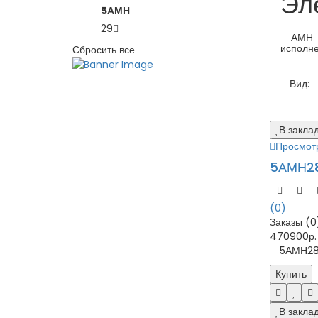
Эл
5АМН
29
АМН (4
исполне
Сбросить все
Вид:
В закла
Просмот
5АМН28
(0)
Заказы (0
470900р.
5АМН280S8
Купить
В закла