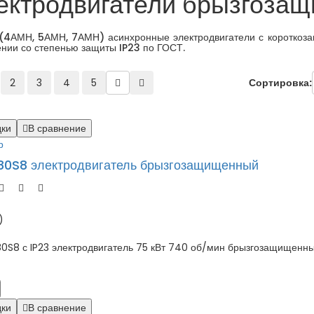
ектродвигатели брызгоза
АМН, 5АМН, 7АМН) асинхронные электродвигатели с короткоза
нии со степенью защиты IP23 по ГОСТ.
2
3
4
5
Сортировка:
дки
В сравнение
р
0S8 электродвигатель брызгозащищенный
)
 с IP23 электродвигатель 75 кВт 740 об/мин брызгозащищенный,
дки
В сравнение