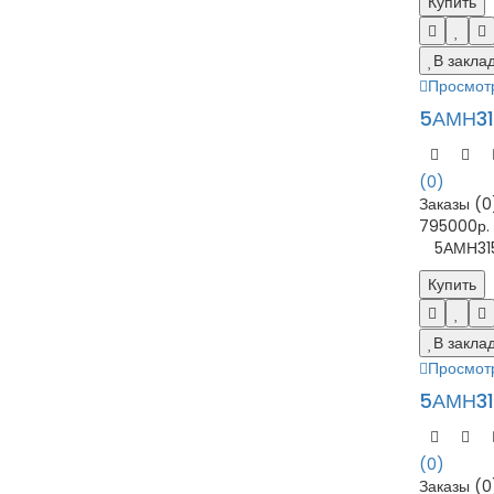
Купить
В закла
Просмот
5АМН31
(0)
Заказы (0
795000р.
5АМН315M2
Купить
В закла
Просмот
5АМН31
(0)
Заказы (0