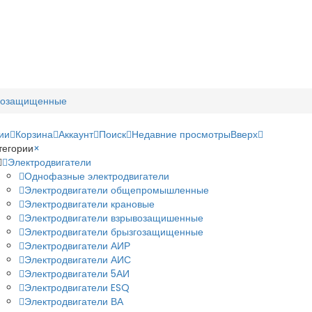
згозащищенные
ии
Корзина
Аккаунт
Поиск
Недавние просмотры
Вверх
тегории
×
Электродвигатели
Однофазные электродвигатели
Электродвигатели общепромышленные
Электродвигатели крановые
Электродвигатели взрывозащишенные
Электродвигатели брызгозащищенные
Электродвигатели АИР
Электродвигатели АИС
Электродвигатели 5АИ
Электродвигатели ESQ
Электродвигатели ВА