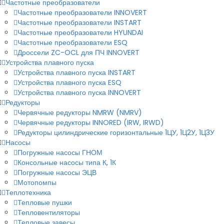
Частотные преобразователи
Частотные преобразователи INNOVERT
Частотные преобразователи INSTART
Частотные преобразователи HYUNDAI
Частотные преобразователи ESQ
Дроссели ZC-OCL для ПЧ INNOVERT
Устройства плавного пуска
Устройства плавного пуска INSTART
Устройства плавного пуска ESQ
Устройства плавного пуска INNOVERT
Редукторы
Червячные редукторы NMRW (NMRV)
Червячные редукторы INNORED (IRW, IRWD)
Редукторы цилиндрические горизонтальные 1ЦУ, 1Ц2У, 1Ц3У
Насосы
Погружные насосы ГНОМ
Консольные насосы типа К, 1К
Погружные насосы ЭЦВ
Мотопомпы
Теплотехника
Тепловые пушки
Тепловентиляторы
Тепловые завесы