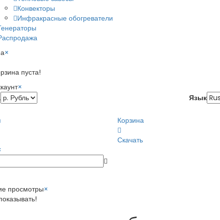
Конвекторы
Инфракрасные обогреватели
Генераторы
Распродажа
на
×
рзина пуста!
каунт
×
а
Язык
я
Корзина
Скачать
×
ие просмотры
×
показывать!