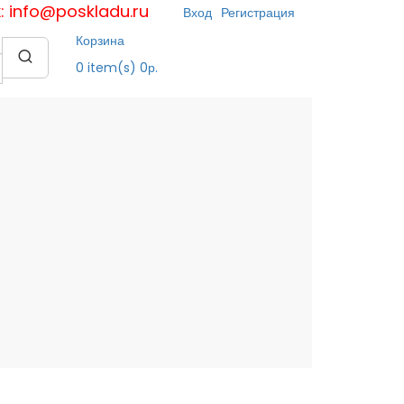
к: info@poskladu.ru
Вход
Регистрация
Корзина
0
item(s)
0р.