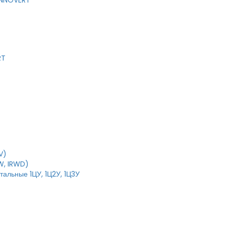
 INNOVERT
RT
V)
W, IRWD)
тальные 1ЦУ, 1Ц2У, 1Ц3У