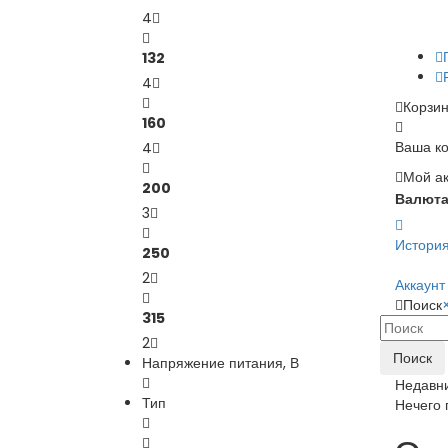
4
132
4
Корзи
160
Ваша ко
4
Мой ак
200
Валют
3
Истори
250
2
Аккаунт
Поиск
315
2
Поиск
Напряжение питания, В
Недавн
Тип
Нечего 