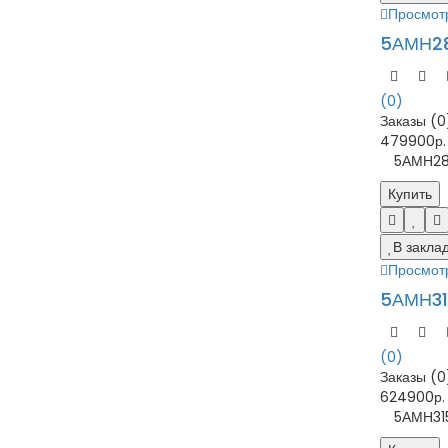
Просмот
5АМН28
(0)
Заказы (0
479900р.
5АМН280M8
Купить
В закла
Просмот
5АМН31
(0)
Заказы (0
624900р.
5АМН315S2