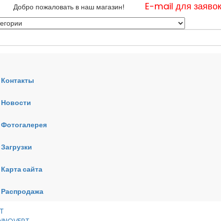
E-mail для заяво
Добро пожаловать в наш магазин!
Контакты
Новости
нные
Фотогалерея
ные
ные
Загрузки
Карта сайта
RT
VERT
AI
Распродажа
RT