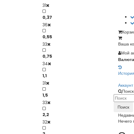
31
0,37
36
Корзи
0,55
Ваша ко
33
Мой а
0,75
Валют
34
Истори
1,1
31
Аккаунт
Поиск
1,5
33
Поиск
2,2
Недавн
Нечего 
32