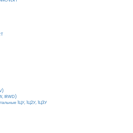
 INNOVERT
RT
V)
W, IRWD)
тальные 1ЦУ, 1Ц2У, 1Ц3У