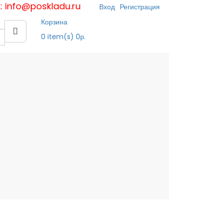
к: info@poskladu.ru
Вход
Регистрация
Корзина
0
item(s)
0р.