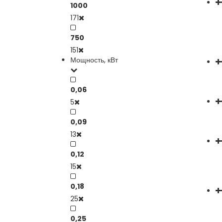
1000
171
750
151
Мощность, кВт
0,06
5
0,09
13
0,12
15
0,18
25
0,25