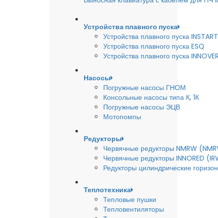
Выносная клавиатура с кабелем для ПЧ
Устройства плавного пуска
Устройства плавного пуска INSTART
Устройства плавного пуска ESQ
Устройства плавного пуска INNOVE
Насосы
Погружные насосы ГНОМ
Консольные насосы типа К, 1К
Погружные насосы ЭЦВ
Мотопомпы
Редукторы
Червячные редукторы NMRW (NMR
Червячные редукторы INNORED (IR
Редукторы цилиндрические горизон
Теплотехника
Тепловые пушки
Тепловентиляторы