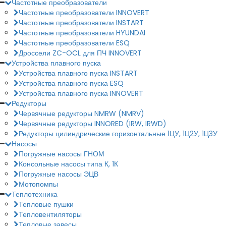
Частотные преобразователи
Частотные преобразователи INNOVERT
Частотные преобразователи INSTART
Частотные преобразователи HYUNDAI
Частотные преобразователи ESQ
Дроссели ZC-OCL для ПЧ INNOVERT
Устройства плавного пуска
Устройства плавного пуска INSTART
Устройства плавного пуска ESQ
Устройства плавного пуска INNOVERT
Редукторы
Червячные редукторы NMRW (NMRV)
Червячные редукторы INNORED (IRW, IRWD)
Редукторы цилиндрические горизонтальные 1ЦУ, 1Ц2У, 1Ц3У
Насосы
Погружные насосы ГНОМ
Консольные насосы типа К, 1К
Погружные насосы ЭЦВ
Мотопомпы
Теплотехника
Тепловые пушки
Тепловентиляторы
Тепловые завесы