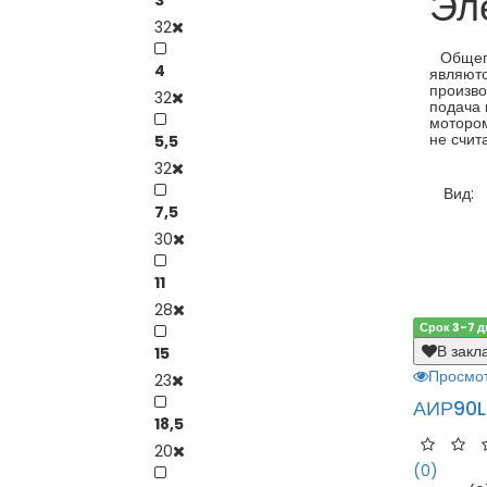
Эл
3
32
Общепр
4
являют
произво
32
подача 
мотором
не счит
5,5
32
Вид:
7,5
30
11
28
Срок 3-7 д
В закл
15
Просмо
23
АИР90L
18,5
20
(0)