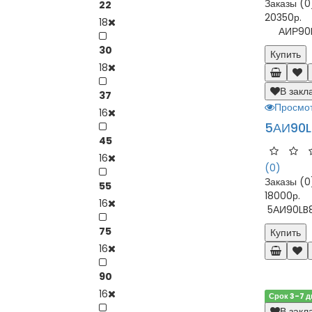
Заказы (0
22
20350р.
18
АИР90LA8
30
Купить
18
В закл
37
Просмо
16
5АИ90L
45
16
(0)
Заказы (0
55
18000р.
16
5АИ90LB8 
75
Купить
16
90
16
Срок 3-7 д
В закл