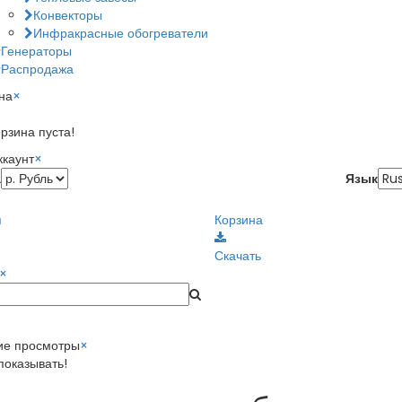
Конвекторы
Инфракрасные обогреватели
Генераторы
Распродажа
на
×
рзина пуста!
ккаунт
×
а
Язык
я
Корзина
Скачать
×
ие просмотры
×
показывать!