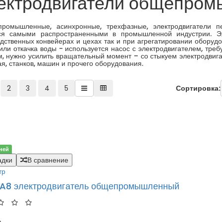
ектродвигатели общепро
омышленные, асинхронные, трехфазные, электродвигатели пе
ся самыми распространенными в промышленной индустрии. Эле
дственных конвейерах и цехах так и при агрегатировании оборуд
или откачка воды - используется насос с электродвигателем, тре
, нужно усилить вращательный момент – со стыкуем электродвига
ая, станков, машин и прочего оборудования.
2
3
4
5
Сортировка:
ней
адки
В сравнение
тр
A8 электродвигатель общепромышленный