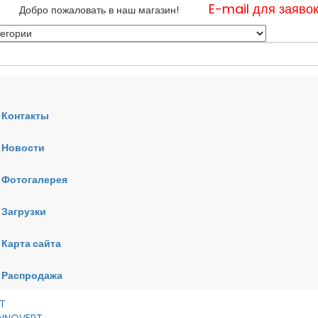
E-mail для заяво
Добро пожаловать в наш магазин!
Контакты
Новости
нные
Фотогалерея
ные
ные
Загрузки
Карта сайта
RT
VERT
AI
Распродажа
RT