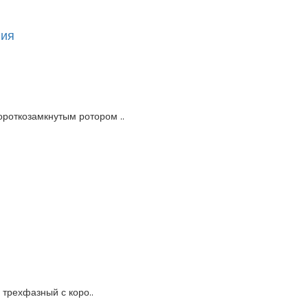
ния
ороткозамкнутым ротором ..
трехфазный с коро..