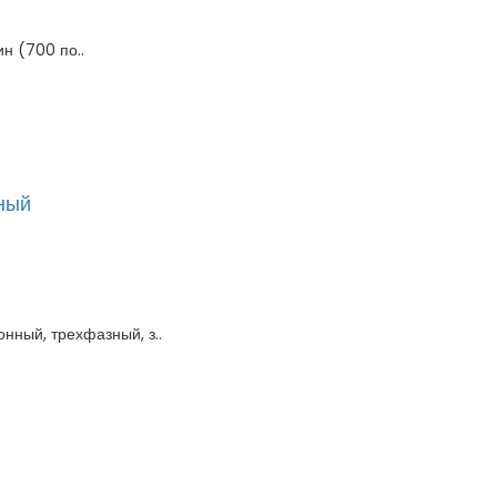
 (700 по..
ный
нный, трехфазный, з..