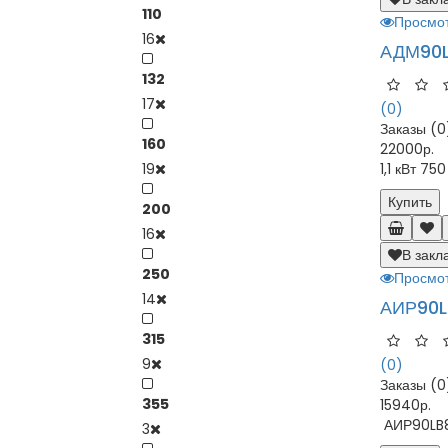
110
Просмо
16
АДМ90L
132
17
(0)
Заказы (0
160
22000р.
19
1,1 кВт 7
Купить
200
16
В закл
250
Просмо
14
АИР90LB
315
9
(0)
Заказы (0
355
15940р.
АИР90LB8 
3