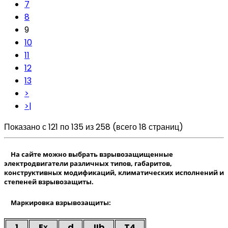
7
8
9
10
11
12
13
>
>|
Показано с 121 по 135 из 258 (всего 18 страниц)
На сайте можно выбрать взрывозащищенные
электродвигатели различных типов, габаритов,
конструктивных модификаций, климатических исполнений и
степеней взрывозащиты.
Маркировка взрывозащиты:
1
Eх
d
IIb
T4