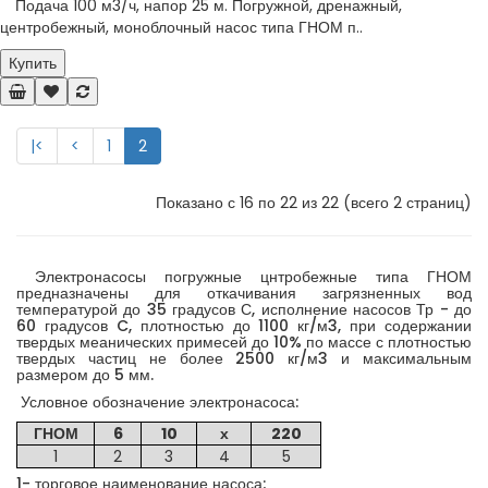
Подача 100 м3/ч, напор 25 м. Погружной, дренажный,
центробежный, моноблочный насос типа ГНОМ п..
Купить
|<
<
1
2
Показано с 16 по 22 из 22 (всего 2 страниц)
Электронасосы погружные цнтробежные типа ГНОМ
предназначены для откачивания загрязненных вод
температурой до 35 градусов С, исполнение насосов Тр - до
60 градусов C, плотностью до 1100 кг/м3, при содержании
твердых меанических примесей до 10% по массе с плотностью
твердых частиц не более 2500 кг/м3 и максимальным
размером до 5 мм.
Условное обозначение электронасоса:
ГНОМ
6
10
х
220
1
2
3
4
5
1- торговое наименование насоса;