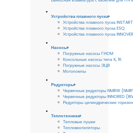
Выносная клавиатура с кабелем для ПЧ
Устройства плавного пуска
Устройства плавного пуска INSTART
Устройства плавного пуска ESQ
Устройства плавного пуска INNOVE
Насосы
Погружные насосы ГНОМ
Консольные насосы типа К, 1К
Погружные насосы ЭЦВ
Мотопомпы
Редукторы
Червячные редукторы NMRW (NMR
Червячные редукторы INNORED (IR
Редукторы цилиндрические горизон
Теплотехника
Тепловые пушки
Тепловентиляторы