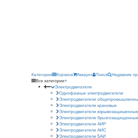
Категории
Корзина
Аккаунт
Поиск
Недавние п
Все категории
×
Электродвигатели
Однофазные электродвигатели
Электродвигатели общепромышленн
Электродвигатели крановые
Электродвигатели взрывозащишенны
Электродвигатели брызгозащищенны
Электродвигатели АИР
Электродвигатели АИС
Электродвигатели 5АИ