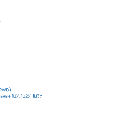
T
IRWD)
ьные 1ЦУ, 1Ц2У, 1Ц3У