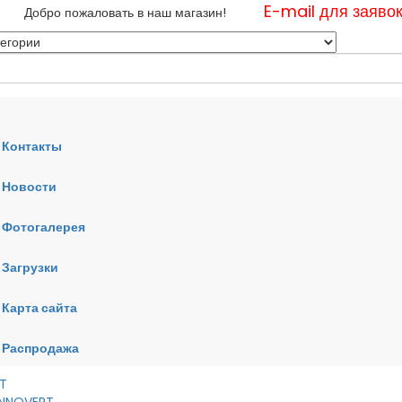
E-mail для заяво
Добро пожаловать в наш магазин!
Контакты
Новости
нные
Фотогалерея
ные
ные
Загрузки
Карта сайта
RT
VERT
AI
Распродажа
RT