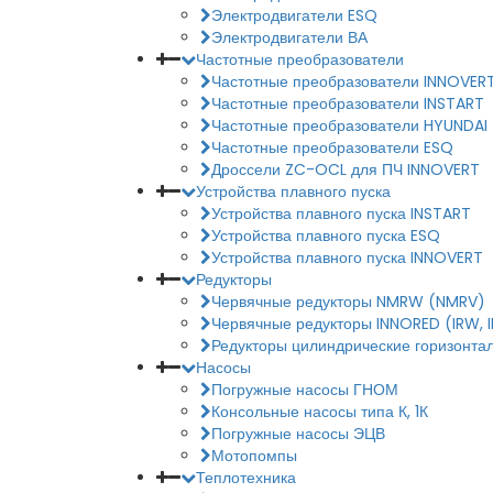
Электродвигатели ESQ
Электродвигатели ВА
Частотные преобразователи
Частотные преобразователи INNOVER
Частотные преобразователи INSTART
Частотные преобразователи HYUNDAI
Частотные преобразователи ESQ
Дроссели ZC-OCL для ПЧ INNOVERT
Устройства плавного пуска
Устройства плавного пуска INSTART
Устройства плавного пуска ESQ
Устройства плавного пуска INNOVERT
Редукторы
Червячные редукторы NMRW (NMRV)
Червячные редукторы INNORED (IRW, 
Редукторы цилиндрические горизонтал
Насосы
Погружные насосы ГНОМ
Консольные насосы типа К, 1К
Погружные насосы ЭЦВ
Мотопомпы
Теплотехника