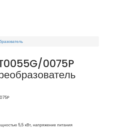
бразователь
T0055G/0075P
реобразователь
075P
остью 5,5 кВт, напряжение питания