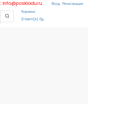
к: info@poskladu.ru
Вход
Регистрация
Корзина
0
item(s)
0р.