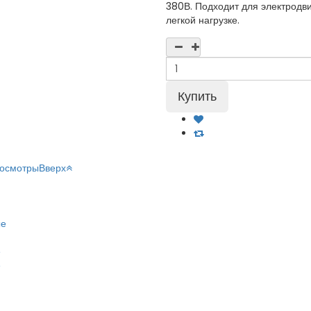
380В. Подходит для электродвиг
легкой нагрузке.
росмотры
Вверх
ые
е
е