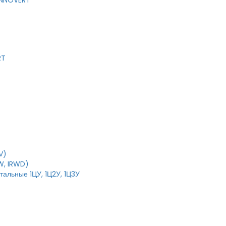
 INNOVERT
RT
V)
W, IRWD)
тальные 1ЦУ, 1Ц2У, 1Ц3У