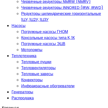
Червячные редукторы NMRW (NMRV)
Червячные редукторы INNORED (IRW, IRWD)
Редукторы цилиндрические горизонтальные
1ЦУ, 1Ц2У, 1Ц3У
Насосы
Погружные насосы ГНОМ
Консольные насосы типа К, 1К
Погружные насосы ЭЦВ
Мотопомпы
Теплотехника
Тепловые пушки
Тепловентиляторы
Тепловые завесы
Конвекторы
Инфракрасные обогреватели
Генераторы
Распродажа
Корзина
×