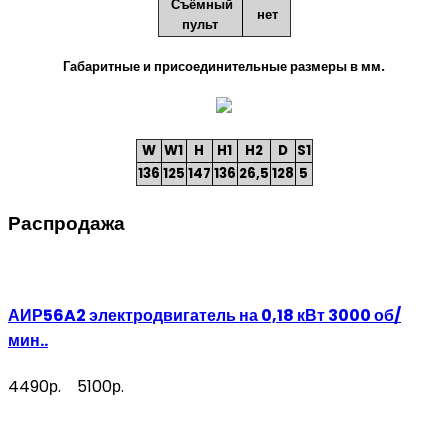
Съёмный
нет
пульт
Габаритные и присоединительные размеры в мм.
W
W1
H
H1
H2
D
S1
136
125
147
136
26,5
128
5
Распродажа
АИР56A2 электродвигатель на 0,18 кВт 3000 об/
мин..
4490р.
5100р.