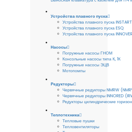
Выносная клавиатура с кабелем для ПЧ
Устройства плавного пуска
Устройства плавного пуска INSTART
Устройства плавного пуска ESQ
Устройства плавного пуска INNOVE
Насосы
Погружные насосы ГНОМ
Консольные насосы типа К, 1К
Погружные насосы ЭЦВ
Мотопомпы
Редукторы
Червячные редукторы NMRW (NMR
Червячные редукторы INNORED (IR
Редукторы цилиндрические горизон
Теплотехника
Тепловые пушки
Тепловентиляторы