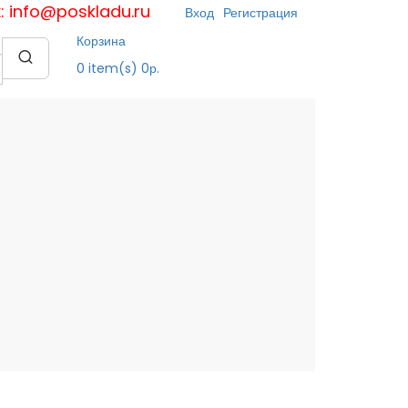
к: info@poskladu.ru
Вход
Регистрация
Корзина
0
item(s)
0р.