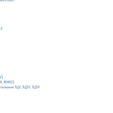
 INNOVERT
RT
V)
W, IRWD)
тальные 1ЦУ, 1Ц2У, 1Ц3У