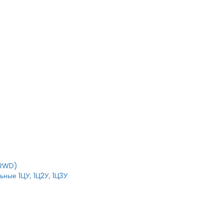
T
IRWD)
ные 1ЦУ, 1Ц2У, 1Ц3У