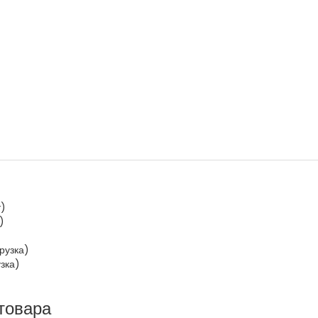
т)
)
рузка)
зка)
товара