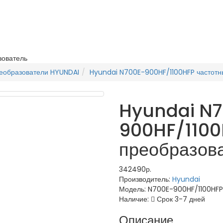
зователь
еобразователи HYUNDAI
Hyundai N700E-900HF/1100HFP частотн
Hyundai N
900HF/1100
преобразов
342490р.
Производитель:
Hyundai
Модель:
N700E-900HF/1100HFP
Наличие:
Срок 3-7 дней
Описание