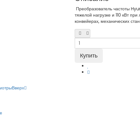
Преобразователь частоты Hyu
тяжелой нагрузке и 110 кВт при
конвейерах, механических станк
мотры
Вверх
е