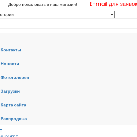
E-mail для заяво
Добро пожаловать в наш магазин!
Контакты
Новости
нные
Фотогалерея
ные
ные
Загрузки
Карта сайта
RT
VERT
AI
Распродажа
RT