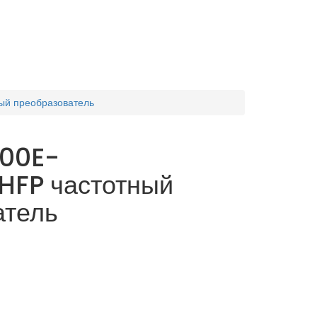
ый преобразователь
700E-
HFP частотный
атель