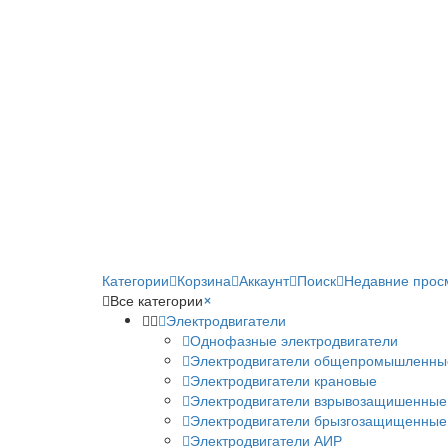
Категории
Корзина
Аккаунт
Поиск
Недавние прос
Все категории
×
Электродвигатели
Однофазные электродвигатели
Электродвигатели общепромышленны
Электродвигатели крановые
Электродвигатели взрывозащишенные
Электродвигатели брызгозащищенные
Электродвигатели АИР