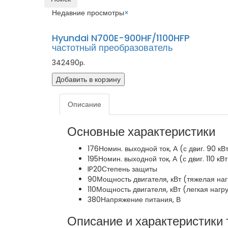
Недавние просмотры
×
Hyundai N700E-900HF/1100HFP
частотный преобразователь
342490р.
Добавить в корзину
Описание
Основные характеристики
176
Номин. выходной ток, А (с двиг. 90 кВ
195
Номин. выходной ток, А (с двиг. 110 кВт
IP20
Степень защиты
90
Мощность двигателя, кВт (тяжелая наг
110
Мощность двигателя, кВт (легкая нагру
380
Напряжение питания, В
Описание и характеристики 