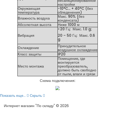
несанкционированной
настройки
Окружающая
-10°C… + 40°C (без
температура
обледенения)
Макс. 90% (без
Влажность воздуха
конденсата)
Абсолютная высота
Ниже 1000 м
<20 Гц: Макс. 1.0 g;
Вибрация
20 – 50 Гц: Макс. 0.6
g
Принудительное
Охлаждение
воздушное охлаждение
Класс защиты
IP20
Помещение, где
монтируется
Место монтажа
преобразователь,
должно быть свободно
от пыли, влаги и грязи
Схема подключения:
Показать еще...
Скрыть
Интернет магазин "По складу" © 2026