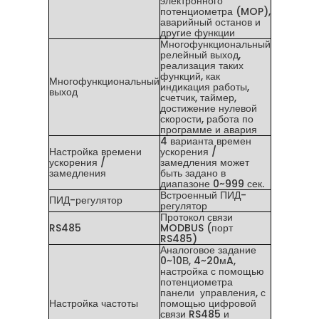
электронного
потенциометра (MOP),
аварийный останов и
другие функции
Многофункциональный
релейный выход,
реализация таких
функций, как
Многофункциональный
индикация работы,
выход
счетчик, таймер,
достижение нулевой
скорости, работа по
программе и авария
4 варианта времен
Настройка времени
ускорения /
ускорения /
замедления может
замедления
быть задано в
диапазоне 0~999 сек.
Встроенный ПИД-
ПИД-регулятор
регулятор
Протокол связи
RS485
MODBUS (порт
RS485)
Аналоговое задание
0~10В, 4~20мA,
настройка с помощью
потенциометра
панели управления, с
Настройка частоты
помощью цифровой
связи RS485 и