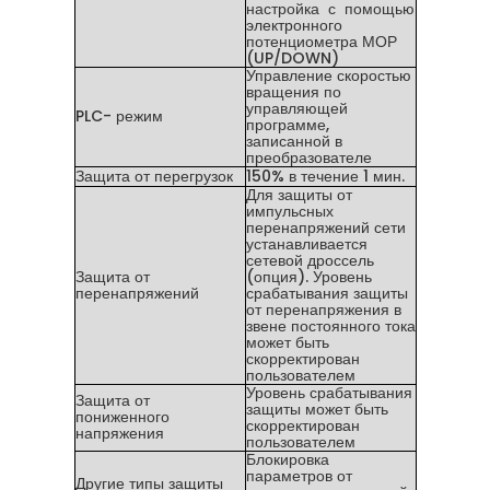
настройка с помощью
электронного
потенциометра МОР
(UP/DOWN)
Управление скоростью
вращения по
управляющей
PLC- режим
программе,
записанной в
преобразователе
Защита от перегрузок
150% в течение 1 мин.
Для защиты от
импульсных
перенапряжений сети
устанавливается
сетевой дроссель
Защита от
(опция). Уровень
перенапряжений
срабатывания защиты
от перенапряжения в
звене постоянного тока
может быть
скорректирован
пользователем
Уровень срабатывания
Защита от
защиты может быть
пониженного
скорректирован
напряжения
пользователем
Блокировка
параметров от
Другие типы защиты