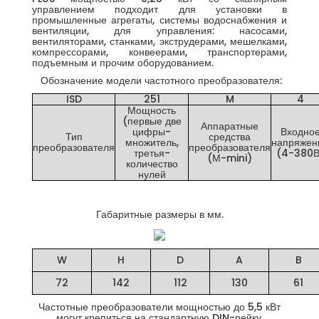
управлением подходит для установки в
промышленные агрегаты, системы водоснабжения и
вентиляции, для управления: насосами,
вентиляторами, станками, экструдерами, мешелками,
компрессорами, конвеерами, транспортерами,
подъемным и прочим оборудованием.
Обозначение модели частотного преобразователя:
ISD
251
M
4
Мощность
(первые две
Аппаратные
цифры-
Входно
Тип
средства
множитель,
напряжен
преобразователя
преобразователя
третья-
(4-380В
(М-mini)
количество
нулей
Габаритные размеры в мм.
W
H
D
A
B
72
142
112
130
61
Частотные преобразователи мощностью до 5,5 кВт
могут крепиться на стандартную DIN-рейку.