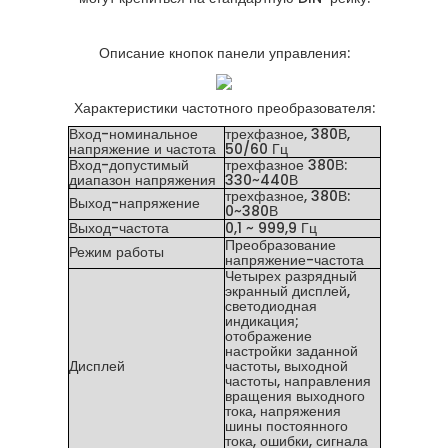
Описание кнопок панели управления:
Характеристики частотного преобразователя:
Вход-номинальное
трехфазное, 380В,
напряжение и частота
50/60 Гц
Вход-допустимый
трехфазное 380В:
диапазон напряжения
330~440В
трехфазное, 380В:
Выход-напряжение
0~380В
Выход-частота
0,1 ~ 999,9 Гц
Преобразование
Режим работы
напряжение-частота
Четырех разрядный
экранный дисплей,
светодиодная
индикация;
отображение
настройки заданной
Дисплей
частоты, выходной
частоты, направления
вращения выходного
тока, напряжения
шины постоянного
тока, ошибки, сигнала