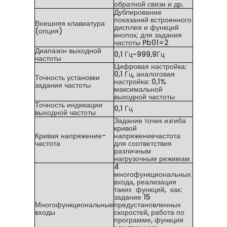
обратной связи и др.
Дублирование
показаний встроенного
Внешняя клавиатура
дисплея и функций
(опция)
кнопок; для задания
частоты Pb01=2
Диапазон выходной
0,1 Гц~999,9Гц
частоты
Цифровая настройка:
0,1 Гц, аналоговая
Точность установки
настройка: 0,1%
задания частоты
максимальной
выходной частоты
Точность индикации
0,1 Гц
выходной частоты
Задание точек изгиба
кривой
Кривая напряжение-
напряжениечастота
частота
для соответствия
различным
нагрузочным режимам
4
многофункциональных
входа, реализация
таких функций, как:
задание 15
Многофункциональные
предустановленных
входы
скоростей, работа по
программе, функция