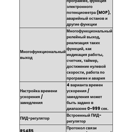
программе, функция
электронного
потенциометра (MOP),
аварийный останов и
другие функции
Многофункциональный
релейный выход,
реализация таких
функций, как
Многофункциональный
индикация работы,
выход
счетчик, таймер,
достижение нулевой
скорости, работа по
программе и авария
4 варианта времен
Настройка времени
ускорения /
ускорения /
замедления может
замедления
быть задано в
диапазоне 0~999 сек.
Встроенный ПИД-
ПИД-регулятор
регулятор
Протокол связи
RS485