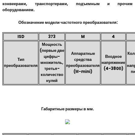
конвеерами, транспортерами, подъемным и прочим
оборудованием.
Обозначение модели частотного преобразователя:
ISD
373
M
4
Мощность
(первые две
Аппаратные
Кол
цифры-
Входное
Тип
средства
множитель,
напряжение
преобразователя
преобразователя
нап
третья-
(4-380В)
(М-mini)
п
количество
нулей
Габаритные размеры в мм.