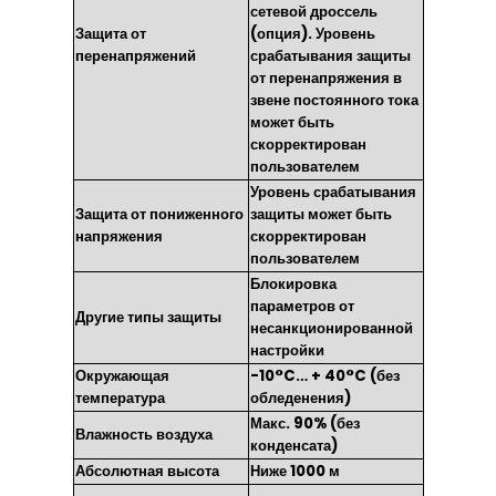
сетевой дроссель
Защита от
(опция). Уровень
перенапряжений
срабатывания защиты
от перенапряжения в
звене постоянного тока
может быть
скорректирован
пользователем
Уровень срабатывания
Защита от пониженного
защиты может быть
напряжения
скорректирован
пользователем
Блокировка
параметров от
Другие типы защиты
несанкционированной
настройки
Окружающая
-10°C… + 40°C (без
температура
обледенения)
Макс. 90% (без
Влажность воздуха
конденсата)
Абсолютная высота
Ниже 1000 м