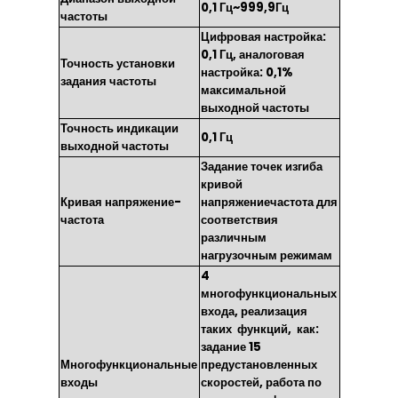
0,1 Гц~999,9Гц
частоты
Цифровая настройка:
0,1 Гц, аналоговая
Точность установки
настройка: 0,1%
задания частоты
максимальной
выходной частоты
Точность индикации
0,1 Гц
выходной частоты
Задание точек изгиба
кривой
Кривая напряжение-
напряжениечастота для
частота
соответствия
различным
нагрузочным режимам
4
многофункциональных
входа, реализация
таких функций, как:
задание 15
Многофункциональные
предустановленных
входы
скоростей, работа по