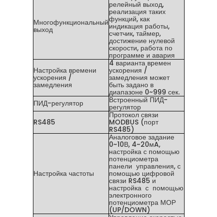
релейный выход,
реализация таких
функций, как
Многофункциональный
индикация работы,
выход
счетчик, таймер,
достижение нулевой
скорости, работа по
программе и авария
4 варианта времен
Настройка времени
ускорения /
ускорения /
замедления может
замедления
быть задано в
диапазоне 0~999 сек.
Встроенный ПИД-
ПИД-регулятор
регулятор
Протокол связи
RS485
MODBUS (порт
RS485)
Аналоговое задание
0~10В, 4~20мA,
настройка с помощью
потенциометра
панели управления, с
Настройка частоты
помощью цифровой
связи RS485 и
настройка с помощью
электронного
потенциометра МОР
(UP/DOWN)