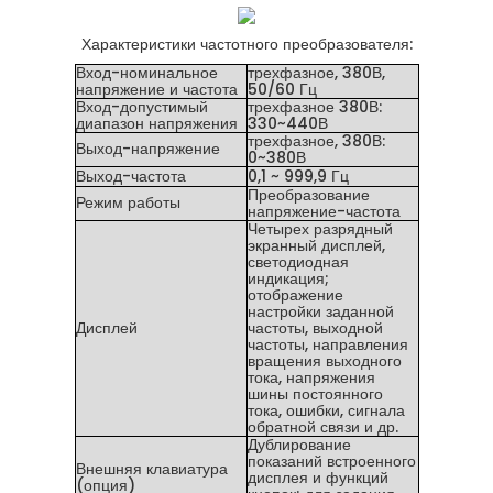
Характеристики частотного преобразователя:
Вход-номинальное
трехфазное, 380В,
напряжение и частота
50/60 Гц
Вход-допустимый
трехфазное 380В:
диапазон напряжения
330~440В
трехфазное, 380В:
Выход-напряжение
0~380В
Выход-частота
0,1 ~ 999,9 Гц
Преобразование
Режим работы
напряжение-частота
Четырех разрядный
экранный дисплей,
светодиодная
индикация;
отображение
настройки заданной
Дисплей
частоты, выходной
частоты, направления
вращения выходного
тока, напряжения
шины постоянного
тока, ошибки, сигнала
обратной связи и др.
Дублирование
показаний встроенного
Внешняя клавиатура
дисплея и функций
(опция)