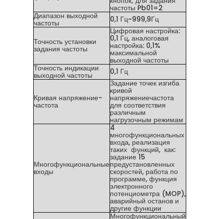
кнопок; для задания
частоты Pb01=2
Диапазон выходной
0,1 Гц~999,9Гц
частоты
Цифровая настройка:
0,1 Гц, аналоговая
Точность установки
настройка: 0,1%
задания частоты
максимальной
выходной частоты
Точность индикации
0,1 Гц
выходной частоты
Задание точек изгиба
кривой
Кривая напряжение-
напряжениечастота
частота
для соответствия
различным
нагрузочным режимам
4
многофункциональных
входа, реализация
таких функций, как:
задание 15
Многофункциональные
предустановленных
входы
скоростей, работа по
программе, функция
электронного
потенциометра (MOP),
аварийный останов и
другие функции
Многофункциональный