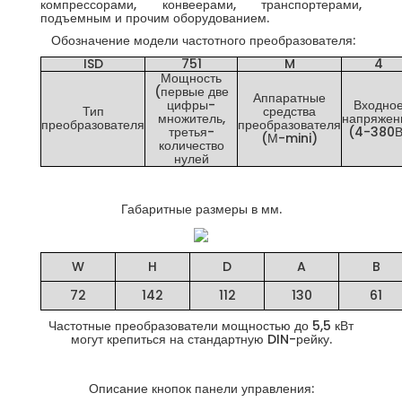
компрессорами, конвеерами, транспортерами,
подъемным и прочим оборудованием.
Обозначение модели частотного преобразователя:
ISD
751
M
4
Мощность
(первые две
Аппаратные
цифры-
Входно
Тип
средства
множитель,
напряжен
преобразователя
преобразователя
третья-
(4-380В
(М-mini)
количество
нулей
Габаритные размеры в мм.
W
H
D
A
B
72
142
112
130
61
Частотные преобразователи мощностью до 5,5 кВт
могут крепиться на стандартную DIN-рейку.
Описание кнопок панели управления: