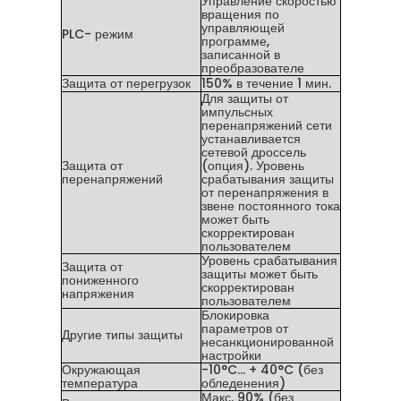
Управление скоростью
вращения по
управляющей
PLC- режим
программе,
записанной в
преобразователе
Защита от перегрузок
150% в течение 1 мин.
Для защиты от
импульсных
перенапряжений сети
устанавливается
сетевой дроссель
Защита от
(опция). Уровень
перенапряжений
срабатывания защиты
от перенапряжения в
звене постоянного тока
может быть
скорректирован
пользователем
Уровень срабатывания
Защита от
защиты может быть
пониженного
скорректирован
напряжения
пользователем
Блокировка
параметров от
Другие типы защиты
несанкционированной
настройки
Окружающая
-10°C… + 40°C (без
температура
обледенения)
Макс. 90% (без