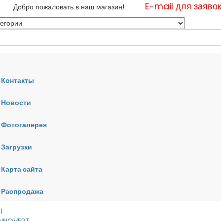
E-mail для заяво
Добро пожаловать в наш магазин!
Контакты
Новости
нные
Фотогалерея
ные
ные
Загрузки
Карта сайта
RT
VERT
AI
Распродажа
RT