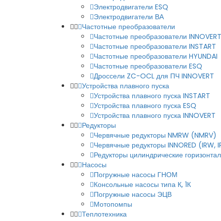
Электродвигатели ESQ
Электродвигатели ВА
Частотные преобразователи
Частотные преобразователи INNOVER
Частотные преобразователи INSTART
Частотные преобразователи HYUNDAI
Частотные преобразователи ESQ
Дроссели ZC-OCL для ПЧ INNOVERT
Устройства плавного пуска
Устройства плавного пуска INSTART
Устройства плавного пуска ESQ
Устройства плавного пуска INNOVERT
Редукторы
Червячные редукторы NMRW (NMRV)
Червячные редукторы INNORED (IRW, 
Редукторы цилиндрические горизонталь
Насосы
Погружные насосы ГНОМ
Консольные насосы типа К, 1К
Погружные насосы ЭЦВ
Мотопомпы
Теплотехника