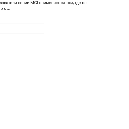
ователи серии MCI применяются там, где не
 с ...