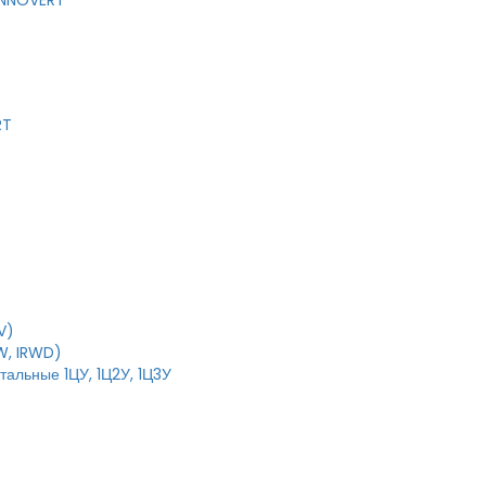
 INNOVERT
RT
V)
W, IRWD)
тальные 1ЦУ, 1Ц2У, 1Ц3У