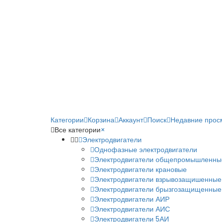
Категории
Корзина
Аккаунт
Поиск
Недавние прос
Все категории
×
Электродвигатели
Однофазные электродвигатели
Электродвигатели общепромышленны
Электродвигатели крановые
Электродвигатели взрывозащишенные
Электродвигатели брызгозащищенные
Электродвигатели АИР
Электродвигатели АИС
Электродвигатели 5АИ