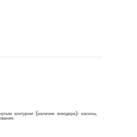
утым контуром (наличие энкодера): насосы,
ование.