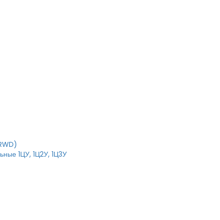
T
IRWD)
ные 1ЦУ, 1Ц2У, 1Ц3У