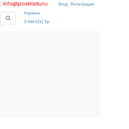
к: info@poskladu.ru
Вход
Регистрация
Корзина
0
item(s)
0р.