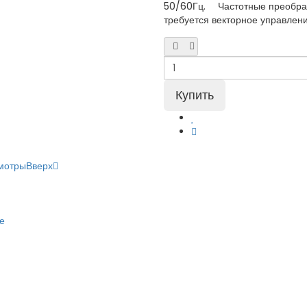
50/60Гц. Частотные преобраз
требуется векторное управление
мотры
Вверх
е