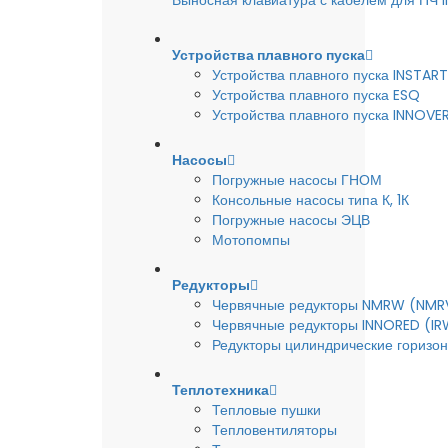
Выносная клавиатура с кабелем для ПЧ
Устройства плавного пуска
Устройства плавного пуска INSTART
Устройства плавного пуска ESQ
Устройства плавного пуска INNOVE
Насосы
Погружные насосы ГНОМ
Консольные насосы типа К, 1К
Погружные насосы ЭЦВ
Мотопомпы
Редукторы
Червячные редукторы NMRW (NMR
Червячные редукторы INNORED (IR
Редукторы цилиндрические горизон
Теплотехника
Тепловые пушки
Тепловентиляторы