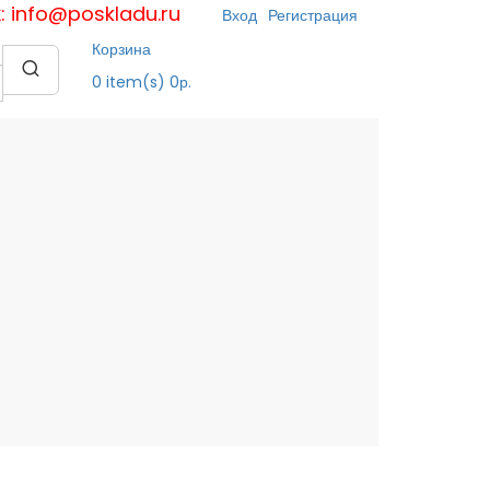
к: info@poskladu.ru
Вход
Регистрация
Корзина
0
item(s)
0р.