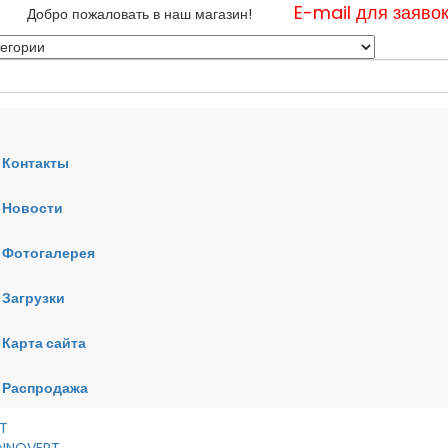
E-mail для заяво
Добро пожаловать в наш магазин!
Контакты
Новости
нные
Фотогалерея
ные
ные
Загрузки
Карта сайта
RT
VERT
AI
Распродажа
RT