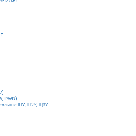
 INNOVERT
RT
V)
W, IRWD)
тальные 1ЦУ, 1Ц2У, 1Ц3У