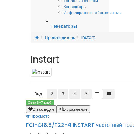
Тепловые завесы
Конвекторы
Инфракрасные обогреватели
Генераторы
Производитель
Instart
Instart
Вид:
2
3
4
5
Срок 3-7 дней
В закладки
В сравнение
Просмотр
FCI-G18.5/P22-4 INSTART частотный пре