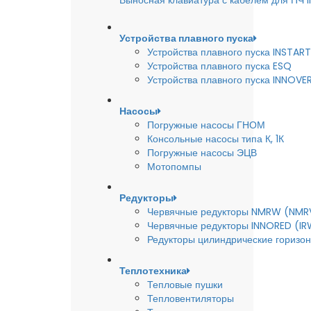
Выносная клавиатура с кабелем для ПЧ
Устройства плавного пуска
Устройства плавного пуска INSTART
Устройства плавного пуска ESQ
Устройства плавного пуска INNOVE
Насосы
Погружные насосы ГНОМ
Консольные насосы типа К, 1К
Погружные насосы ЭЦВ
Мотопомпы
Редукторы
Червячные редукторы NMRW (NMR
Червячные редукторы INNORED (IR
Редукторы цилиндрические горизон
Теплотехника
Тепловые пушки
Тепловентиляторы