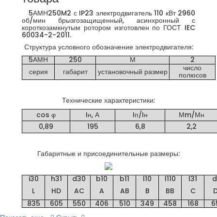
5АМН250M2 с IP23 электродвигатель 110 кВт 2960
об/мин брызгозащищенный, асинхронный с
короткозамкнутым ротором изготовлен по ГОСТ IEC
60034-2-2011.
Структура условного обозначение электродвигателя:
5АМН
250
М
2
число
серия
габарит
установочный размер
полюсов
Технические характеристики:
cos φ
Iн, А
Iп/Iн
Мm/Мн
0,89
195
6,8
2,2
Габаритные и присоединительные размеры:
i30
h31
d30
b10
b11
l10
l110
l31
d
L
HD
AC
A
AB
B
BB
C
835
605
550
406
510
349
458
168
6