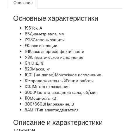
Описание
Основные характеристики
195
Ток, А
65
Диаметр вала, мм
IP23
Степень защиты
F
Класс изоляции
IE1
Класс энергоэффективности
У3
Климатическое исполнение
94
КПД, %
520
Масса, кг
1001 (на лапах)
Монтажное исполнение
S1-продолжительный
Режим работы
IC01
Метод охлаждения
3000
Частота вращения вала, об/мин
110
Мощность, кВт
380/660В
Напряжение, В
5АМН
Тип электродвигателя
Описание и характеристики
товара