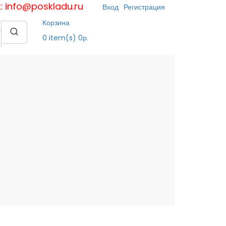
к: info@poskladu.ru
Вход
Регистрация
Корзина
0
item(s)
0р.