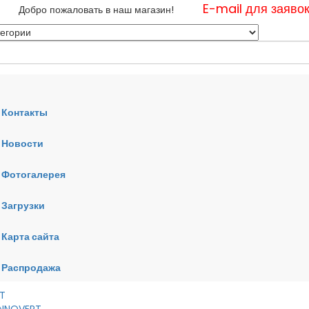
E-mail для заяво
Добро пожаловать в наш магазин!
Контакты
Новости
нные
Фотогалерея
ные
ные
Загрузки
Карта сайта
RT
VERT
AI
Распродажа
RT