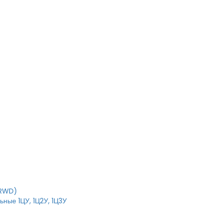
T
IRWD)
ные 1ЦУ, 1Ц2У, 1Ц3У