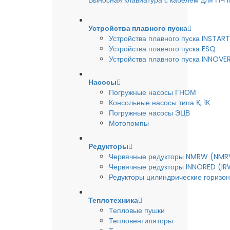
Выносная клавиатура с кабелем для ПЧ
Устройства плавного пуска
Устройства плавного пуска INSTART
Устройства плавного пуска ESQ
Устройства плавного пуска INNOVE
Насосы
Погружные насосы ГНОМ
Консольные насосы типа К, 1К
Погружные насосы ЭЦВ
Мотопомпы
Редукторы
Червячные редукторы NMRW (NMR
Червячные редукторы INNORED (IR
Редукторы цилиндрические горизон
Теплотехника
Тепловые пушки
Тепловентиляторы