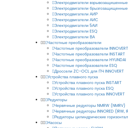
Электродвигатели взрывозащишенные
Электродвигатели брызгозащищенные
Электродвигатели АИР
Электродвигатели АИС
Электродвигатели 5АИ
Электродвигатели ESQ
Электродвигатели ВА
Частотные преобразователи
Частотные преобразователи INNOVER
Частотные преобразователи INSTART
Частотные преобразователи HYUNDAI
Частотные преобразователи ESQ
Дроссели ZC-OCL для ПЧ INNOVERT
Устройства плавного пуска
Устройства плавного пуска INSTART
Устройства плавного пуска ESQ
Устройства плавного пуска INNOVERT
Редукторы
Червячные редукторы NMRW (NMRV)
Червячные редукторы INNORED (IRW, 
Редукторы цилиндрические горизонталь
Насосы