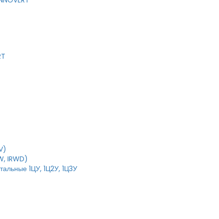
 INNOVERT
RT
V)
W, IRWD)
тальные 1ЦУ, 1Ц2У, 1Ц3У