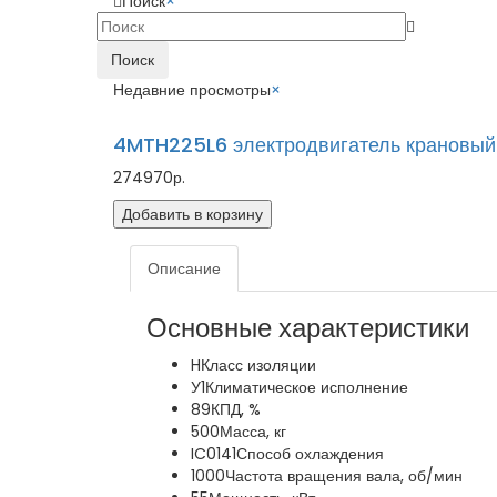
Поиск
×
Поиск
Недавние просмотры
×
4MTH225L6 электродвигатель крановый
274970р.
Добавить в корзину
Описание
Основные характеристики
H
Класс изоляции
У1
Климатическое исполнение
89
КПД, %
500
Масса, кг
IC0141
Способ охлаждения
1000
Частота вращения вала, об/мин