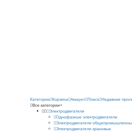
Категории
Корзина
Аккаунт
Поиск
Недавние прос
Все категории
×
Электродвигатели
Однофазные электродвигатели
Электродвигатели общепромышленны
Электродвигатели крановые