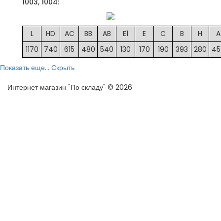
1003, 1004:
L
HD
AC
BB
AB
E1
E
C
B
H
A
1170
740
615
480
540
130
170
190
393
280
45
Показать еще...
Скрыть
Интернет магазин "По складу" © 2026