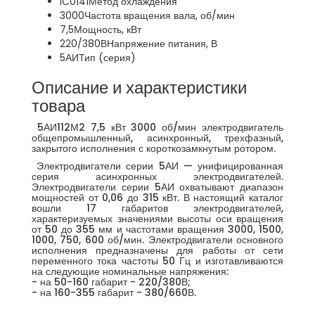
IC0141
Метод охлаждения
3000
Частота вращения вала, об/мин
7,5
Мощность, кВт
220/380В
Напряжение питания, В
5АИ
Тип (серия)
Описание и характеристики
товара
5АИ112М2 7,5 кВт 3000 об/мин электродвигатель
общепромышленный, асинхронный, трехфазный,
закрытого исполнения с короткозамкнутым ротором.
Электродвигатели серии 5АИ — унифицированная
серия асинхронных электродвигателей.
Электродвигатели серии 5АИ охватывают диапазон
мощностей от 0,06 до 315 кВт. В настоящий каталог
вошли 17 габаритов электродвигателей,
характеризуемых значениями высоты оси вращения
от 50 до 355 мм и частотами вращения 3000, 1500,
1000, 750, 600 об/мин. Электродвигатели основного
исполнения предназначены для работы от сети
переменного тока частоты 50 Гц и изготавливаются
на следующие номинальные напряжения:
- на 50-160 габарит - 220/380В;
- на 160-355 габарит - 380/660В.