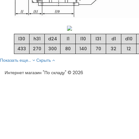
l30
h31
d24
l1
l10
l31
d1
d10
433
270
300
80
140
70
32
12
Показать еще...
Скрыть
Интернет магазин "По складу" © 2026