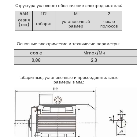
Структура условного обозначение электродвигателя:
5АИ
112
М
2
серия
установочный
число
габарит
(тип)
размер
полюсов
Основные электрические и техничесие параметры:
cos φ
Мmax/Мн
0,88
2,3
Габаритные, установочные и присоединительные
размеры в мм.: