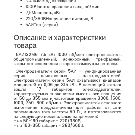
IC0141
Метод охлаждения
1000
Частота вращения вала, об/мин
7,5
Мощность, кВт
220/380В
Напряжение питания, В
5АИ
Тип (серия)
Описание и характеристики
товара
5АИ132М6 7,5 кВт 1000 об/мин электродвигатель
общепромышленный, асинхронный, трехфазный,
закрытого исполнения с короткозамкнутым ротором.
Электродвигатели серии 5АИ — унифицированная
серия асинхронных электродвигателей.
Электродвигатели серии 5АИ охватывают диапазон
мощностей от 0,06 до 315 кВт. В настоящий каталог
вошли 17 габаритов электродвигателей,
характеризуемых значениями высоты оси вращения
от 50 до 355 мм и частотами вращения 3000, 1500,
1000, 750, 600 об/мин. Электродвигатели основного
исполнения предназначены для работы от сети
переменного тока частоты 50 Гц и изготавливаются
на следующие номинальные напряжения:
- на 50-160 габарит - 220/380В;
- на 160-355 габарит - 380/660В.