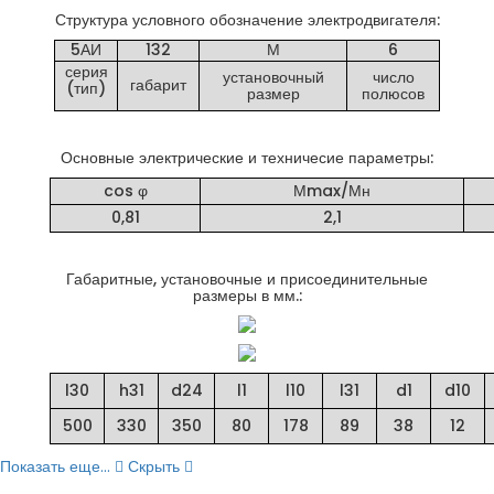
Структура условного обозначение электродвигателя:
5АИ
132
М
6
серия
установочный
число
габарит
(тип)
размер
полюсов
Основные электрические и техничесие параметры:
cos φ
Мmax/Мн
0,81
2,1
Габаритные, установочные и присоединительные
размеры в мм.:
l30
h31
d24
l1
l10
l31
d1
d10
500
330
350
80
178
89
38
12
Показать еще...
Скрыть