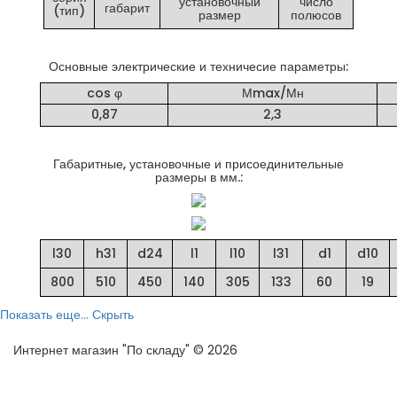
установочный
число
габарит
(тип)
размер
полюсов
Основные электрические и техничесие параметры:
cos φ
Мmax/Мн
0,87
2,3
Габаритные, установочные и присоединительные
размеры в мм.:
l30
h31
d24
l1
l10
l31
d1
d10
800
510
450
140
305
133
60
19
Показать еще...
Скрыть
Интернет магазин "По складу" © 2026