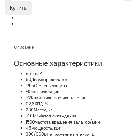
Описание
Основные характеристики
85
Ток, А
60
Диаметр вала, мм
IP55
Степень защиты
F
Класс изоляции
У2
Климатическое исполнение
92,6
КПД, %
280
Масса, кг
IC0141
Метод охлаждения
1500
Частота вращения вала, об/мин
45
Мощность, кВт
380/660В
Напряжение питания, В