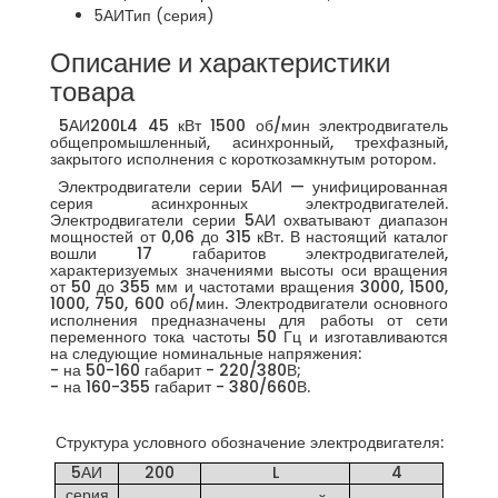
5АИ
Тип (серия)
Описание и характеристики
товара
5АИ200L4 45 кВт 1500 об/мин электродвигатель
общепромышленный, асинхронный, трехфазный,
закрытого исполнения с короткозамкнутым ротором.
Электродвигатели серии 5АИ — унифицированная
серия асинхронных электродвигателей.
Электродвигатели серии 5АИ охватывают диапазон
мощностей от 0,06 до 315 кВт. В настоящий каталог
вошли 17 габаритов электродвигателей,
характеризуемых значениями высоты оси вращения
от 50 до 355 мм и частотами вращения 3000, 1500,
1000, 750, 600 об/мин. Электродвигатели основного
исполнения предназначены для работы от сети
переменного тока частоты 50 Гц и изготавливаются
на следующие номинальные напряжения:
- на 50-160 габарит - 220/380В;
- на 160-355 габарит - 380/660В.
Структура условного обозначение электродвигателя:
5АИ
200
L
4
серия