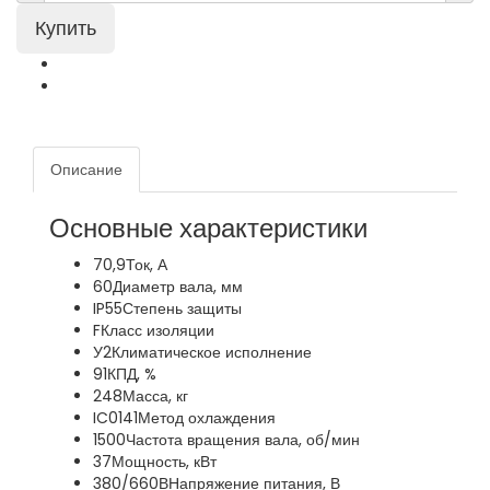
Описание
Основные характеристики
70,9
Ток, А
60
Диаметр вала, мм
IP55
Степень защиты
F
Класс изоляции
У2
Климатическое исполнение
91
КПД, %
248
Масса, кг
IC0141
Метод охлаждения
1500
Частота вращения вала, об/мин
37
Мощность, кВт
380/660В
Напряжение питания, В