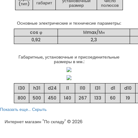
установочный
число
габарит
(тип)
размер
полюсов
Основные электрические и техничесие параметры:
cos φ
Мmax/Мн
0,92
2,3
Габаритные, установочные и присоединительные
размеры в мм.:
l30
h31
d24
l1
l10
l31
d1
d10
800
500
450
140
267
133
60
19
Показать еще...
Скрыть
Интернет магазин "По складу" © 2026