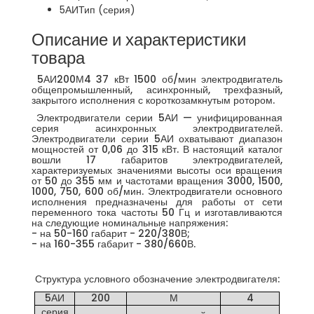
5АИ
Тип (серия)
Описание и характеристики
товара
5АИ200М4 37 кВт 1500 об/мин электродвигатель
общепромышленный, асинхронный, трехфазный,
закрытого исполнения с короткозамкнутым ротором.
Электродвигатели серии 5АИ — унифицированная
серия асинхронных электродвигателей.
Электродвигатели серии 5АИ охватывают диапазон
мощностей от 0,06 до 315 кВт. В настоящий каталог
вошли 17 габаритов электродвигателей,
характеризуемых значениями высоты оси вращения
от 50 до 355 мм и частотами вращения 3000, 1500,
1000, 750, 600 об/мин. Электродвигатели основного
исполнения предназначены для работы от сети
переменного тока частоты 50 Гц и изготавливаются
на следующие номинальные напряжения:
- на 50-160 габарит - 220/380В;
- на 160-355 габарит - 380/660В.
Структура условного обозначение электродвигателя:
5АИ
200
М
4
серия