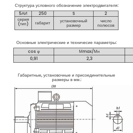
Структура условного обозначение электродвигателя:
5АИ
250
S
2
серия
установочный
число
габарит
(тип)
размер
полюсов
Основные электрические и техничесие параметры:
cos φ
Мmax/Мн
0,91
2,3
Габаритные, установочные и присоединительные
размеры в мм.: