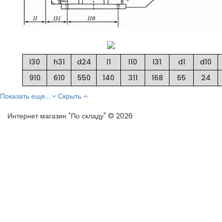
l30
h31
d24
l1
l10
l31
d1
d10
910
610
550
140
311
168
65
24
Показать еще...
Скрыть
Интернет магазин "По складу" © 2026