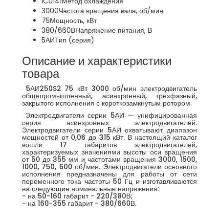
IC0141
Метод охлаждения
3000
Частота вращения вала, об/мин
75
Мощность, кВт
380/660В
Напряжение питания, В
5АИ
Тип (серия)
Описание и характеристики
товара
5АИ250S2 75 кВт 3000 об/мин электродвигатель
общепромышленный, асинхронный, трехфазный,
закрытого исполнения с короткозамкнутым ротором.
Электродвигатели серии 5АИ — унифицированная
серия асинхронных электродвигателей.
Электродвигатели серии 5АИ охватывают диапазон
мощностей от 0,06 до 315 кВт. В настоящий каталог
вошли 17 габаритов электродвигателей,
характеризуемых значениями высоты оси вращения
от 50 до 355 мм и частотами вращения 3000, 1500,
1000, 750, 600 об/мин. Электродвигатели основного
исполнения предназначены для работы от сети
переменного тока частоты 50 Гц и изготавливаются
на следующие номинальные напряжения:
- на 50-160 габарит - 220/380В;
- на 160-355 габарит - 380/660В.