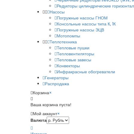
Червячные редукторы INNORED (IRW, 
Редукторы цилиндрические горизонталь
Насосы
Погружные насосы ГНОМ
Консольные насосы типа К, 1К
Погружные насосы ЭЦВ
Мотопомпы
Теплотехника
Тепловые пушки
Тепловентиляторы
Тепловые завесы
Конвекторы
Инфракрасные обогреватели
Генераторы
Распродажа
Корзина
×
Ваша корзина пуста!
Мой аккаунт
×
Валюта