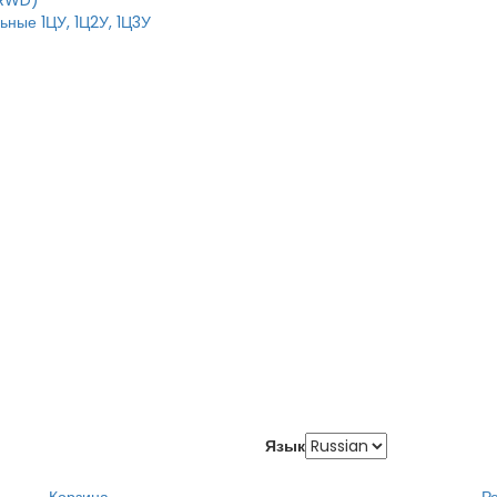
IRWD)
ные 1ЦУ, 1Ц2У, 1Ц3У
Язык