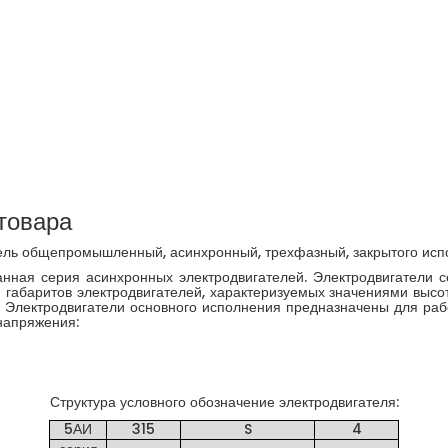
товара
ель общепромышленный, асинхронный, трехфазный, закрытого исп
ная серия асинхронных электродвигателей. Электродвигатели 
17 габаритов электродвигателей, характеризуемых значениями выс
 Электродвигатели основного исполнения предназначены для раб
напряжения:
Структура условного обозначение электродвигателя:
5АИ
315
S
4