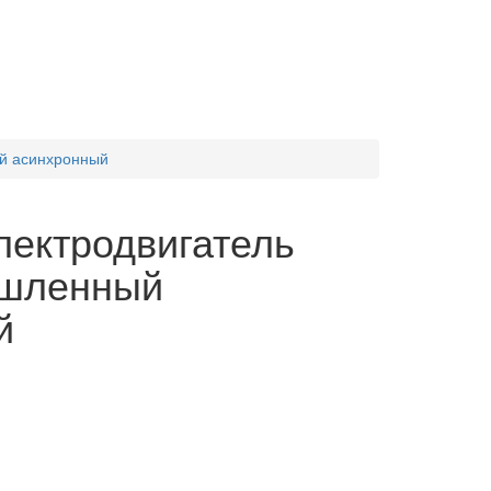
й асинхронный
лектродвигатель
шленный
й