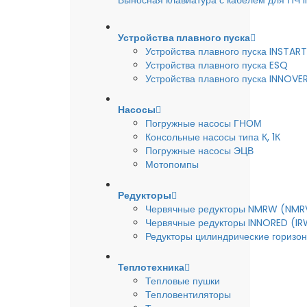
Выносная клавиатура с кабелем для ПЧ
Устройства плавного пуска
Устройства плавного пуска INSTART
Устройства плавного пуска ESQ
Устройства плавного пуска INNOVE
Насосы
Погружные насосы ГНОМ
Консольные насосы типа К, 1К
Погружные насосы ЭЦВ
Мотопомпы
Редукторы
Червячные редукторы NMRW (NMR
Червячные редукторы INNORED (IR
Редукторы цилиндрические горизон
Теплотехника
Тепловые пушки
Тепловентиляторы