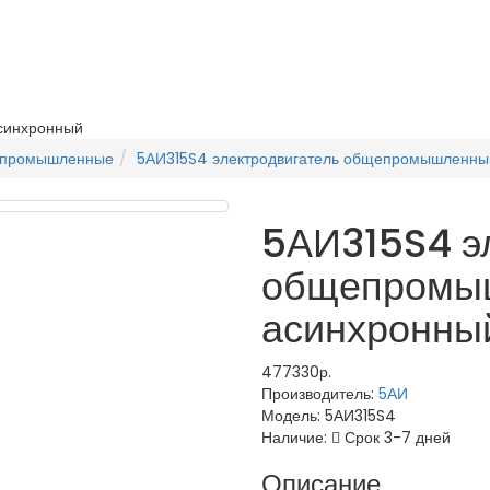
синхронный
епромышленные
5АИ315S4 электродвигатель общепромышленны
5АИ315S4 э
общепромы
асинхронны
477330р.
Производитель:
5АИ
Модель:
5АИ315S4
Наличие:
Срок 3-7 дней
Описание