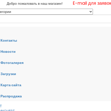
E-mail для заяво
Добро пожаловать в наш магазин!
Контакты
Новости
нные
Фотогалерея
ные
ные
Загрузки
Карта сайта
RT
VERT
AI
Распродажа
RT