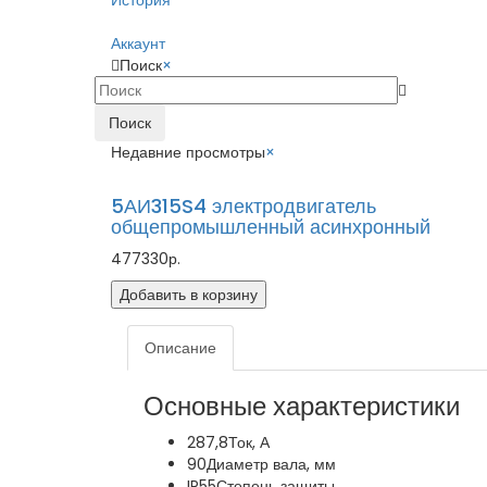
История
Аккаунт
Поиск
×
Поиск
Недавние просмотры
×
5АИ315S4 электродвигатель
общепромышленный асинхронный
477330р.
Добавить в корзину
Описание
Основные характеристики
287,8
Ток, А
90
Диаметр вала, мм
IP55
Степень защиты