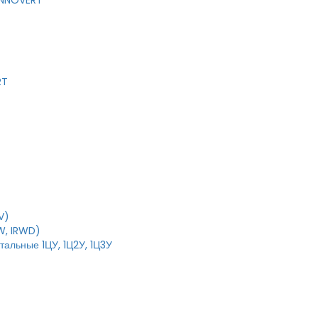
 INNOVERT
RT
V)
W, IRWD)
тальные 1ЦУ, 1Ц2У, 1Ц3У