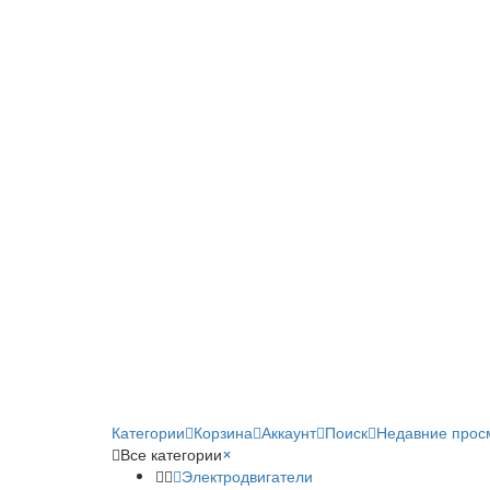
Категории
Корзина
Аккаунт
Поиск
Недавние прос
Все категории
×
Электродвигатели