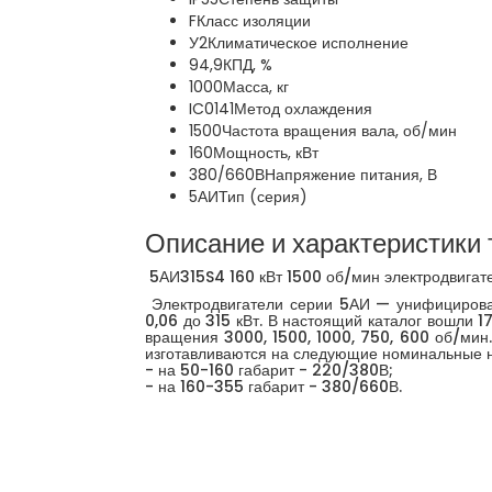
F
Класс изоляции
У2
Климатическое исполнение
94,9
КПД, %
1000
Масса, кг
IC0141
Метод охлаждения
1500
Частота вращения вала, об/мин
160
Мощность, кВт
380/660В
Напряжение питания, В
5АИ
Тип (серия)
Описание и характеристики 
5АИ315S4 160 кВт 1500 об/мин электродвигат
Электродвигатели серии 5АИ — унифицирован
0,06 до 315 кВт. В настоящий каталог вошли 
вращения 3000, 1500, 1000, 750, 600 об/мин.
изготавливаются на следующие номинальные 
- на 50-160 габарит - 220/380В;
- на 160-355 габарит - 380/660В.