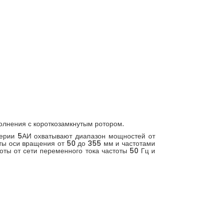
олнения с короткозамкнутым ротором.
серии 5АИ охватывают диапазон мощностей от
оты оси вращения от 50 до 355 мм и частотами
оты от сети переменного тока частоты 50 Гц и