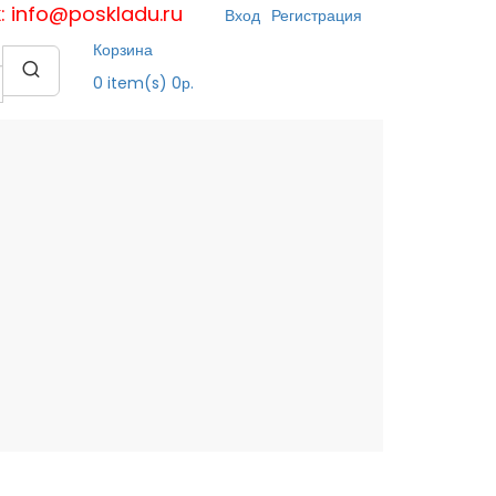
к: info@poskladu.ru
Вход
Регистрация
Корзина
0
item(s)
0р.