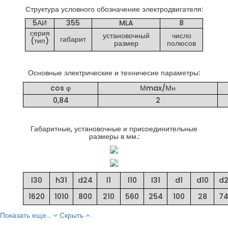
Структура условного обозначение электродвигателя:
5АИ
355
MLA
8
серия
установочный
число
габарит
(тип)
размер
полюсов
Основные электрические и техничесие параметры:
cos φ
Мmax/Мн
0,84
2
Габаритные, установочные и присоединительные
размеры в мм.:
l30
h31
d24
l1
l10
l31
d1
d10
d
1620
1010
800
210
560
254
100
28
7
Показать еще...
Скрыть