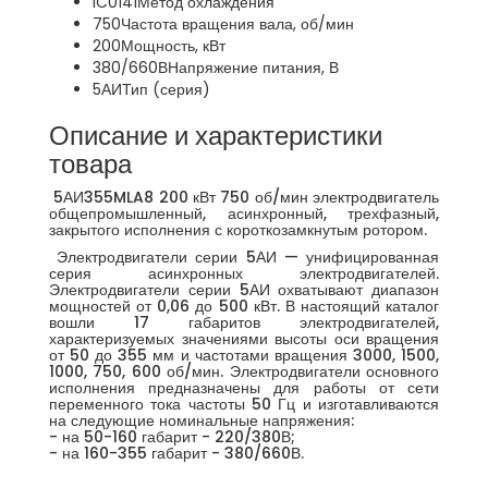
IC0141
Метод охлаждения
750
Частота вращения вала, об/мин
200
Мощность, кВт
380/660В
Напряжение питания, В
5АИ
Тип (серия)
Описание и характеристики
товара
5АИ355MLA8 200 кВт 750 об/мин электродвигатель
общепромышленный, асинхронный, трехфазный,
закрытого исполнения с короткозамкнутым ротором.
Электродвигатели серии 5АИ — унифицированная
серия асинхронных электродвигателей.
Электродвигатели серии 5АИ охватывают диапазон
мощностей от 0,06 до 500 кВт. В настоящий каталог
вошли 17 габаритов электродвигателей,
характеризуемых значениями высоты оси вращения
от 50 до 355 мм и частотами вращения 3000, 1500,
1000, 750, 600 об/мин. Электродвигатели основного
исполнения предназначены для работы от сети
переменного тока частоты 50 Гц и изготавливаются
на следующие номинальные напряжения:
- на 50-160 габарит - 220/380В;
- на 160-355 габарит - 380/660В.