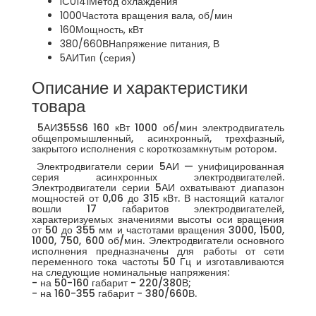
IC0141
Метод охлаждения
1000
Частота вращения вала, об/мин
160
Мощность, кВт
380/660В
Напряжение питания, В
5АИ
Тип (серия)
Описание и характеристики
товара
5АИ355S6 160 кВт 1000 об/мин электродвигатель
общепромышленный, асинхронный, трехфазный,
закрытого исполнения с короткозамкнутым ротором.
Электродвигатели серии 5АИ — унифицированная
серия асинхронных электродвигателей.
Электродвигатели серии 5АИ охватывают диапазон
мощностей от 0,06 до 315 кВт. В настоящий каталог
вошли 17 габаритов электродвигателей,
характеризуемых значениями высоты оси вращения
от 50 до 355 мм и частотами вращения 3000, 1500,
1000, 750, 600 об/мин. Электродвигатели основного
исполнения предназначены для работы от сети
переменного тока частоты 50 Гц и изготавливаются
на следующие номинальные напряжения:
- на 50-160 габарит - 220/380В;
- на 160-355 габарит - 380/660В.