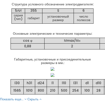
Структура условного обозначение электродвигателя:
5АИ
355
S
6
серия
установочный
число
габарит
(тип)
размер
полюсов
Основные электрические и техничесие параметры:
cos φ
Мmax/Мн
0,88
2
Габаритные, установочные и присоединительные
размеры в мм.:
l30
h31
d24
l1
l10
l31
d1
d10
1565
1010
800
210
500
254
100
28
Показать еще...
Скрыть