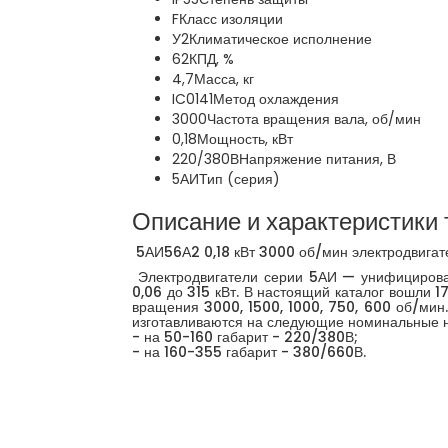
F
Класс изоляции
У2
Климатическое исполнение
62
КПД, %
4,7
Масса, кг
IC0141
Метод охлаждения
3000
Частота вращения вала, об/мин
0,18
Мощность, кВт
220/380В
Напряжение питания, В
5АИ
Тип (серия)
Описание и характеристики 
5АИ56А2 0,18 кВт 3000 об/мин электродвигат
Электродвигатели серии 5АИ — унифицирован
0,06 до 315 кВт. В настоящий каталог вошли 
вращения 3000, 1500, 1000, 750, 600 об/мин.
изготавливаются на следующие номинальные 
- на 50-160 габарит - 220/380В;
- на 160-355 габарит - 380/660В.