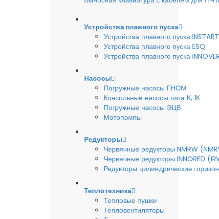
Выносная клавиатура с кабелем для ПЧ
Устройства плавного пуска
Устройства плавного пуска INSTART
Устройства плавного пуска ESQ
Устройства плавного пуска INNOVE
Насосы
Погружные насосы ГНОМ
Консольные насосы типа К, 1К
Погружные насосы ЭЦВ
Мотопомпы
Редукторы
Червячные редукторы NMRW (NMR
Червячные редукторы INNORED (IR
Редукторы цилиндрические горизон
Теплотехника
Тепловые пушки
Тепловентиляторы