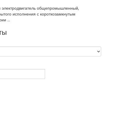
н электродвигатель общепромышленный,
рытого исполнения с короткозамкнутым
и ...
ты