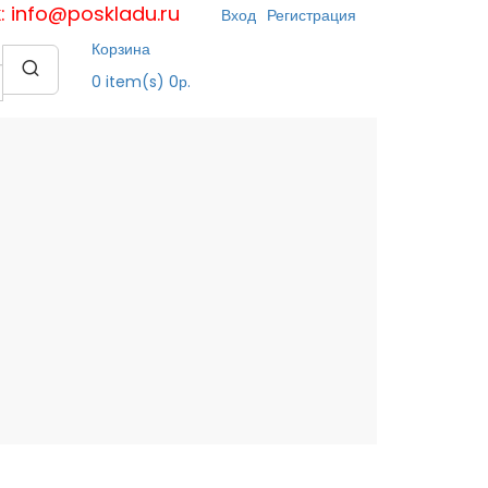
к: info@poskladu.ru
Вход
Регистрация
Корзина
0
item(s)
0р.