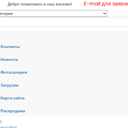
E-mail для заяво
Добро пожаловать в наш магазин!
Контакты
Новости
нные
Фотогалерея
ные
ные
Загрузки
Карта сайта
RT
VERT
AI
Распродажа
RT