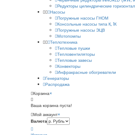
Червячные редукторы INNORED (IRW, 
Редукторы цилиндрические горизонталь
Насосы
Погружные насосы ГНОМ
Консольные насосы типа К, 1К
Погружные насосы ЭЦВ
Мотопомпы
Теплотехника
Тепловые пушки
Тепловентиляторы
Тепловые завесы
Конвекторы
Инфракрасные обогреватели
Генераторы
Распродажа
Корзина
×
Ваша корзина пуста!
Мой аккаунт
×
Валюта