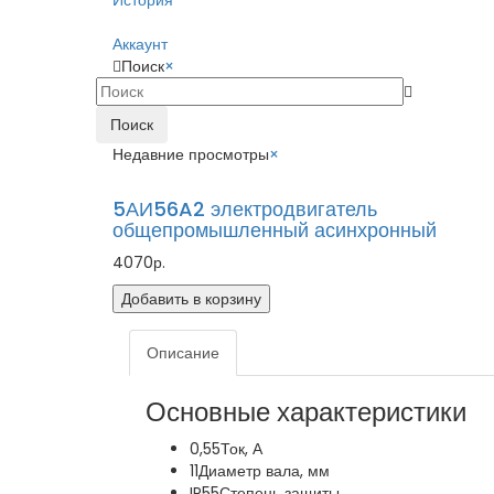
История
Аккаунт
Поиск
×
Поиск
Недавние просмотры
×
5АИ56A2 электродвигатель
общепромышленный асинхронный
4070р.
Добавить в корзину
Описание
Основные характеристики
0,55
Ток, А
11
Диаметр вала, мм
IP55
Степень защиты