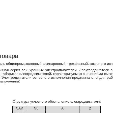
товара
ель общепромышленный, асинхронный, трехфазный, закрытого исп
ная серия асинхронных электродвигателей. Электродвигатели 
17 габаритов электродвигателей, характеризуемых значениями выс
 Электродвигатели основного исполнения предназначены для раб
напряжения:
Структура условного обозначение электродвигателя:
5АИ
56
А
2