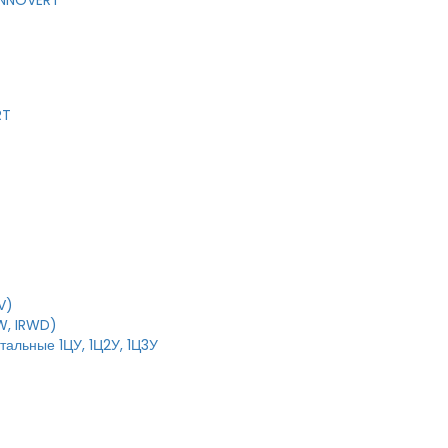
 INNOVERT
RT
V)
W, IRWD)
тальные 1ЦУ, 1Ц2У, 1Ц3У