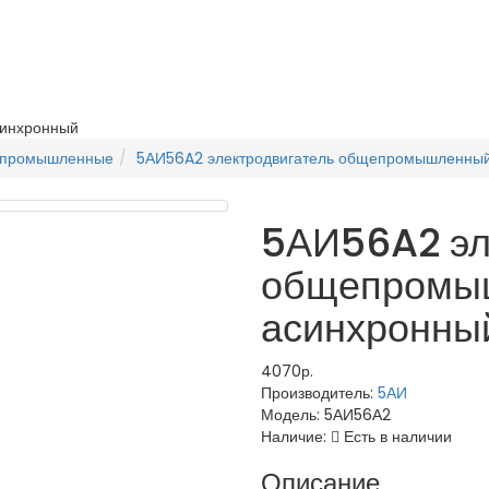
синхронный
епромышленные
5АИ56A2 электродвигатель общепромышленны
5АИ56A2 эл
общепромы
асинхронны
4070р.
Производитель:
5АИ
Модель:
5АИ56А2
Наличие:
Есть в наличии
Описание