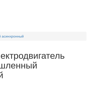
й асинхронный
ектродвигатель
шленный
й