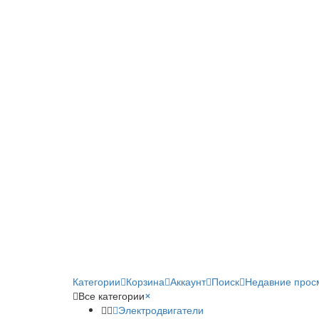
Категории
Корзина
Аккаунт
Поиск
Недавние прос
Все категории
×
Электродвигатели