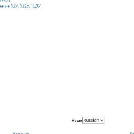
IRWD)
ные 1ЦУ, 1Ц2У, 1Ц3У
Язык