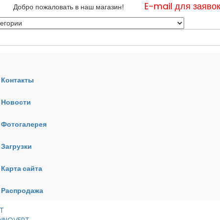
E-mail для заяво
Добро пожаловать в наш магазин!
Контакты
Новости
нные
Фотогалерея
ные
ные
Загрузки
Карта сайта
RT
VERT
AI
Распродажа
RT