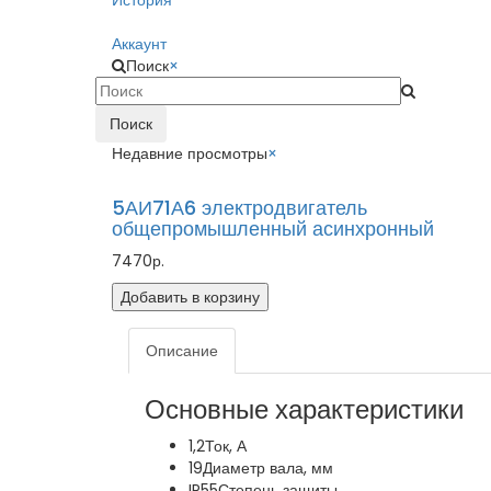
История
Аккаунт
Поиск
×
Поиск
Недавние просмотры
×
5АИ71А6 электродвигатель
общепромышленный асинхронный
7470р.
Добавить в корзину
Описание
Основные характеристики
1,2
Ток, А
19
Диаметр вала, мм
IP55
Степень защиты