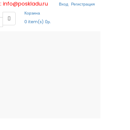
к: info@poskladu.ru
Вход
Регистрация
Корзина
0
item(s)
0р.