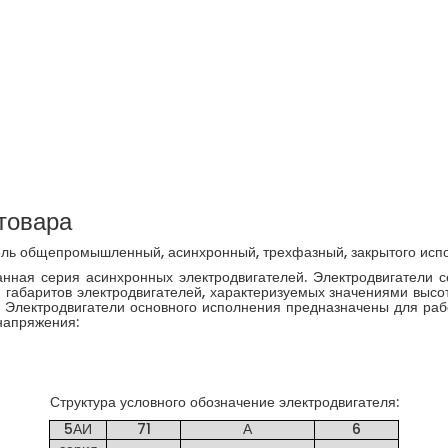
товара
ель общепромышленный, асинхронный, трехфазный, закрытого исп
ная серия асинхронных электродвигателей. Электродвигатели 
17 габаритов электродвигателей, характеризуемых значениями выс
 Электродвигатели основного исполнения предназначены для раб
напряжения:
Структура условного обозначение электродвигателя:
5АИ
71
А
6