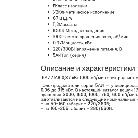
F
Класс изоляции
У2
Климатическое исполнение
67
КПД, %
11,3
Масса, кг
IC0141
Метод охлаждения
1000
Частота вращения вала, об/мин
0,37
Мощность, кВт
220/380В
Напряжение питания, В
5АИ
Тип (серия)
Описание и характеристики 
5АИ71А6 0,37 кВт 1000 об/мин электродвигат
Электродвигатели серии 5АИ — унифицирован
0,06 до 315 кВт. В настоящий каталог вошли 
вращения 3000, 1500, 1000, 750, 600 об/мин.
изготавливаются на следующие номинальные 
- на 50-160 габарит - 220/380В;
- на 160-355 габарит - 380/660В.