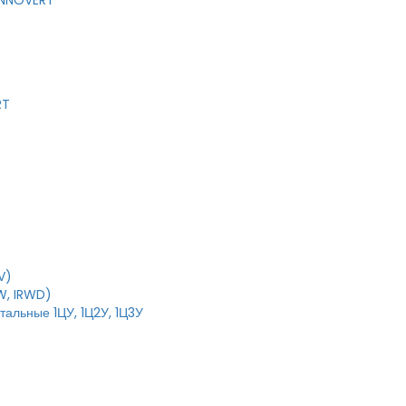
 INNOVERT
RT
V)
W, IRWD)
тальные 1ЦУ, 1Ц2У, 1Ц3У