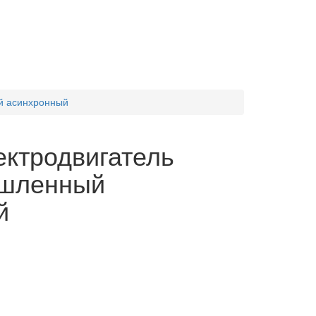
й асинхронный
ктродвигатель
шленный
й