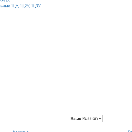
IRWD)
ьные 1ЦУ, 1Ц2У, 1Ц3У
Язык