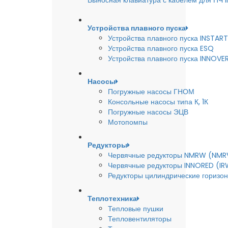
Выносная клавиатура с кабелем для ПЧ
Устройства плавного пуска
Устройства плавного пуска INSTART
Устройства плавного пуска ESQ
Устройства плавного пуска INNOVE
Насосы
Погружные насосы ГНОМ
Консольные насосы типа К, 1К
Погружные насосы ЭЦВ
Мотопомпы
Редукторы
Червячные редукторы NMRW (NMR
Червячные редукторы INNORED (IR
Редукторы цилиндрические горизон
Теплотехника
Тепловые пушки
Тепловентиляторы