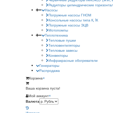
Червячные редукторы INNORED (IRW, 
Редукторы цилиндрические горизонтал
Насосы
Погружные насосы ГНОМ
Консольные насосы типа К, 1К
Погружные насосы ЭЦВ
Мотопомпы
Теплотехника
Тепловые пушки
Тепловентиляторы
Тепловые завесы
Конвекторы
Инфракрасные обогреватели
Генераторы
Распродажа
Корзина
×
Ваша корзина пуста!
Мой аккаунт
×
Валюта