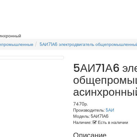
инхронный
щепромышленные
5АИ71А6 электродвигатель общепромышленны
5АИ71А6 эле
общепромы
асинхронны
7470р.
Производитель:
5АИ
Модель:
5АИ71А6
Наличие:
Есть в наличии
Описание