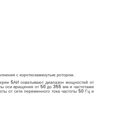
олнения с короткозамкнутым ротором.
серии 5АИ охватывают диапазон мощностей от
оты оси вращения от 50 до 355 мм и частотами
оты от сети переменного тока частоты 50 Гц и