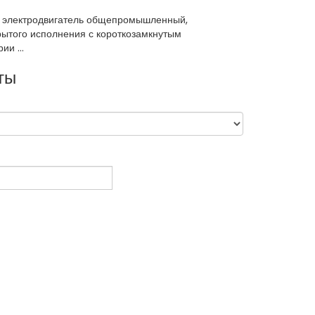
н электродвигатель общепромышленный,
рытого исполнения с короткозамкнутым
и ...
ты