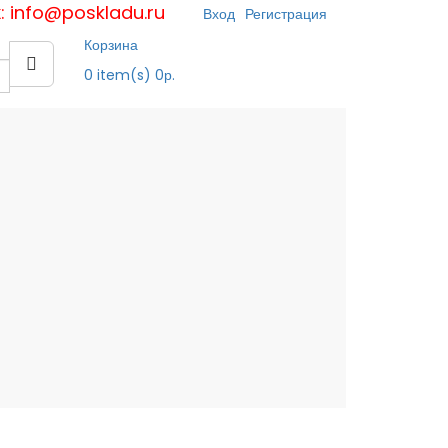
к: info@poskladu.ru
Вход
Регистрация
Корзина
0
item(s)
0р.