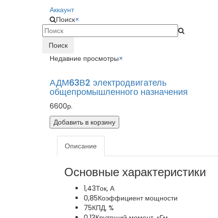
Аккаунт
Поиск
×
Поиск
Недавние просмотры
×
АДМ63В2 электродвигатель
общепромышленного назначения
6600р.
Добавить в корзину
Описание
Основные характеристики
1,43
Ток, А
0,85
Коэффициент мощности
75
КПД, %
0,13
Крутящий момент, кГм