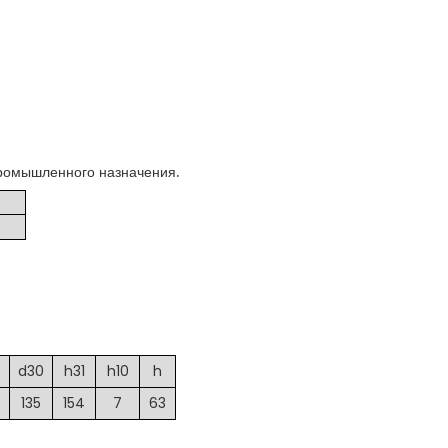
ромышленного назначения.
d30
h31
h10
h
135
154
7
63