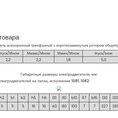
товара
тель асинхронный трехфазный с короткозамкнутым ротором общеп
пуск/Мном
Ммакс/Мном
Ммин/Мном
Iпуск/Iном
2,2
2,2
1,8
5,0
Габаритные размеры электродвигателя, мм:
ектродвигателей на лапах, исполнение 1081, 1082:
h2
b1
b2
h5
h6
l31
l10
b10
l17
b16
l30
l33
5
5
5
16
16
40
80
100
7
7
227
261