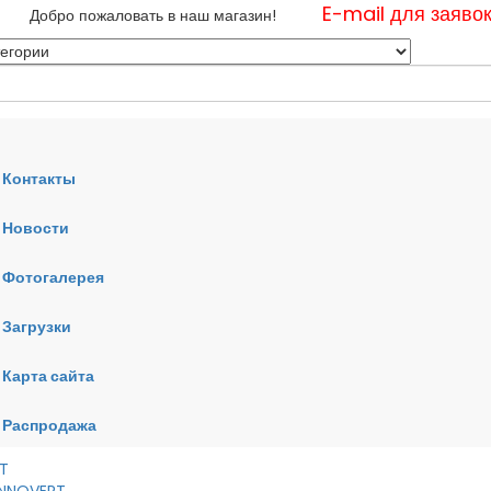
E-mail для заяво
Добро пожаловать в наш магазин!
Контакты
Новости
нные
Фотогалерея
ные
ные
Загрузки
Карта сайта
RT
VERT
AI
Распродажа
RT