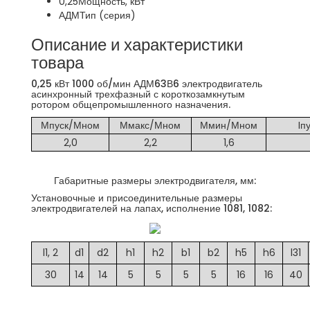
0,25
Мощность, кВт
АДМ
Тип (серия)
Описание и характеристики
товара
0,25 кВт 1000 об/мин АДМ63В6 электродвигатель
асинхронный трехфазный с короткозамкнутым
ротором общепромышленного назначения.
Мпуск/Мном
Ммакс/Мном
Ммин/Мном
Iп
2,0
2,2
1,6
Габаритные размеры электродвигателя, мм:
Установочные и присоединительные размеры
электродвигателей на лапах, исполнение 1081, 1082:
l1, 2
d1
d2
h1
h2
b1
b2
h5
h6
l31
30
14
14
5
5
5
5
16
16
40