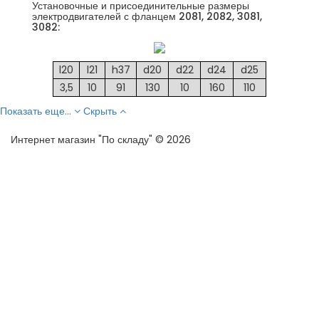
Установочные и присоединительные размеры
электродвигателей с фланцем 2081, 2082, 3081,
3082:
l20
l21
h37
d20
d22
d24
d25
3,5
10
91
130
10
160
110
Показать еще...
Скрыть
Интернет магазин "По складу" © 2026