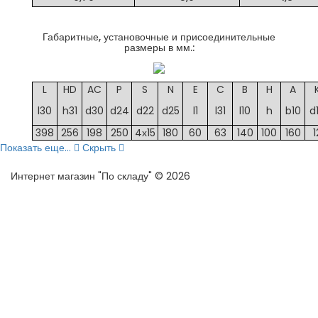
Габаритные, установочные и присоединительные
размеры в мм.:
L
HD
AC
P
S
N
E
C
B
H
A
l30
h31
d30
d24
d22
d25
l1
l31
l10
h
b10
d
398
256
198
250
4х15
180
60
63
140
100
160
1
Показать еще...
Скрыть
Интернет магазин "По складу" © 2026