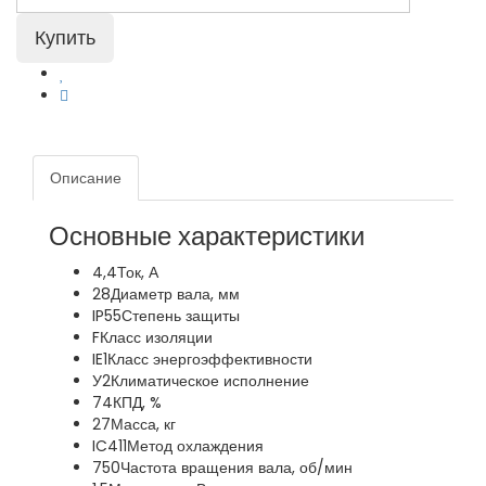
Описание
Основные характеристики
4,4
Ток, А
28
Диаметр вала, мм
IP55
Степень защиты
F
Класс изоляции
IE1
Класс энергоэффективности
У2
Климатическое исполнение
74
КПД, %
27
Масса, кг
IC411
Метод охлаждения
750
Частота вращения вала, об/мин