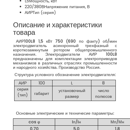
1,5
Мощность, кВт
220/380В
Напряжение питания, В
АИР
Тип (серия)
Описание и характеристики
товара
АИР100L8 1,5 кВт 750 (690 по факту) об/мин
электродвигатель асинхронный трехфазный с
короткозамкнутым ротором общепромышленного
назначения. Электродвигатели АИР 100L8
предназначены для комплектации электроприводов
механизмов в различных отраслях промышленности
и народного хозяйства. Производство Россия.
Структура условного обозначение электродвигателя:
АИР
100
L
8
серия
установочный
число
габарит
(тип)
размер
полюсов
Основные электрические и техничесие параметры:
cos φ
Iп/Iн
Мп/Мн
0,70
5,0
1,8