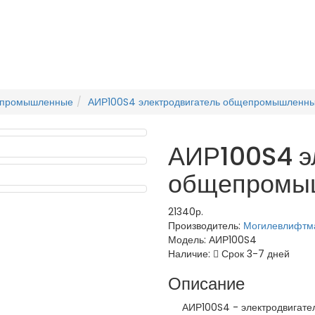
епромышленные
АИР100S4 электродвигатель общепромышленн
АИР100S4 э
общепромы
21340р.
Производитель:
Могилевлифтм
Модель:
АИР100S4
Наличие:
Срок 3-7 дней
Описание
АИР100S4 - электродвигатель