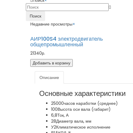
Поиск
×
Поиск
Недавние просмотры
×
АИР100S4 электродвигатель
общепромышленный
21340р.
Добавить в корзину
Описание
Основные характеристики
25000
часов наработки (среднее)
100
Высота оси вала (габарит)
6,8
Ток, А
28
Диаметр вала, мм
У2
Климатическое исполнение