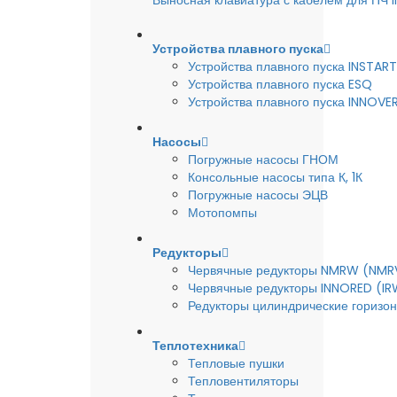
Выносная клавиатура с кабелем для ПЧ
Устройства плавного пуска
Устройства плавного пуска INSTART
Устройства плавного пуска ESQ
Устройства плавного пуска INNOVE
Насосы
Погружные насосы ГНОМ
Консольные насосы типа К, 1К
Погружные насосы ЭЦВ
Мотопомпы
Редукторы
Червячные редукторы NMRW (NMR
Червячные редукторы INNORED (IR
Редукторы цилиндрические горизон
Теплотехника
Тепловые пушки
Тепловентиляторы