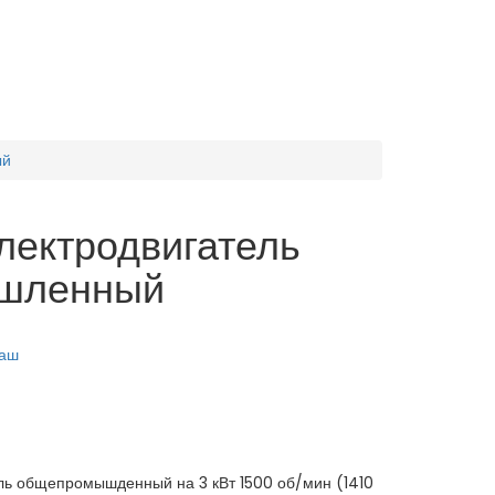
ый
лектродвигатель
шленный
аш
 общепромышденный на 3 кВт 1500 об/мин (1410