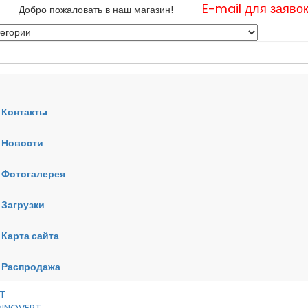
E-mail для заяво
Добро пожаловать в наш магазин!
Контакты
Новости
нные
Фотогалерея
ные
ные
Загрузки
Карта сайта
RT
VERT
AI
Распродажа
RT