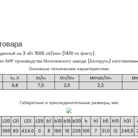
товара
ный на 3 кВт 1500 об/мин (1410 по факту).
ИР производства Могилевского завода (Белорусь) изготавливаю
Основные технические характеристики:
Iн, А
In/Iн
Мп/Мн
Mmax/Мн
Mm
6,8
7,0
2,0
2,2
Габаритные и присоединительные размеры, мм:
L30
L31
L33
L39
b1
b10
b16
b30
h
h1
h5
h10
h31
360
63
424.0
0
8
160
16
226
100
7
31,0
12
246,5