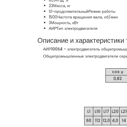
81,5
КПД, %
23
Масса, кг
S1-продолжительный
Режим работы
1500
Частота вращения вала, об/мин
3
Мощность, кВт
АИР
Тип электродвигателя
Описание и характеристики 
АИР100S4 - электродвигатель общепромышден
Общепромышленные электродвигатели серии А
cos φ
0,82
L1
L10
L17
L20
L21
60
112
12,0
4,0
14