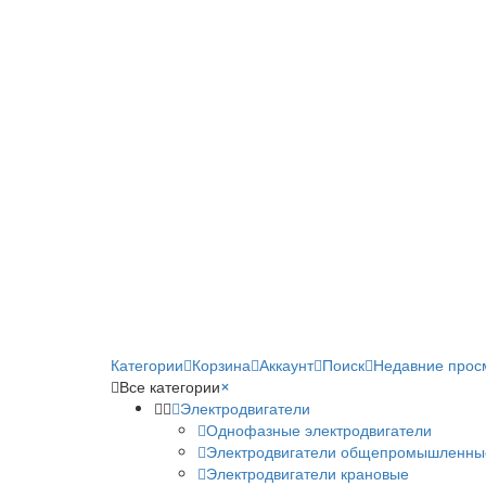
Категории
Корзина
Аккаунт
Поиск
Недавние прос
Все категории
×
Электродвигатели
Однофазные электродвигатели
Электродвигатели общепромышленны
Электродвигатели крановые