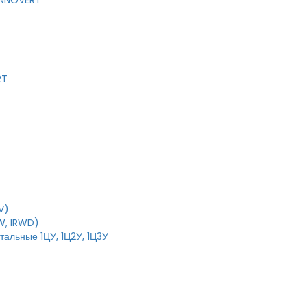
 INNOVERT
RT
V)
W, IRWD)
тальные 1ЦУ, 1Ц2У, 1Ц3У