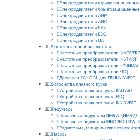
Электродвигатели взрывозащишенные
Электродвигатели брызгозащищенные
Электродвигатели АИР
Электродвигатели АИС
Электродвигатели 5АИ
Электродвигатели ESQ
Электродвигатели ВА
Частотные преобразователи
Частотные преобразователи INNOVER
Частотные преобразователи INSTART
Частотные преобразователи HYUNDAI
Частотные преобразователи ESQ
Дроссели ZC-OCL для ПЧ INNOVERT
Устройства плавного пуска
Устройства плавного пуска INSTART
Устройства плавного пуска ESQ
Устройства плавного пуска INNOVERT
Редукторы
Червячные редукторы NMRW (NMRV)
Червячные редукторы INNORED (IRW, 
Редукторы цилиндрические горизонталь
Насосы