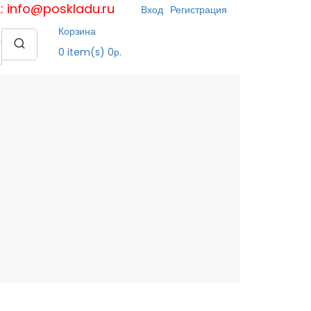
к: info@poskladu.ru
Вход
Регистрация
Корзина
0
item(s)
0р.