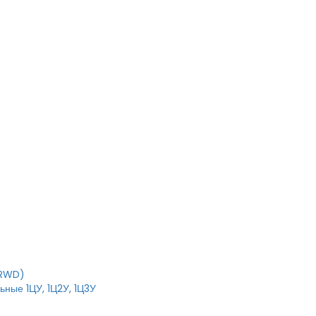
T
IRWD)
ные 1ЦУ, 1Ц2У, 1Ц3У