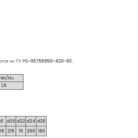
тся по ТУ РБ-
05755950-420-93
.
in/Мн
1,6
d1
d20
d22
d24
d25
28
215
15
250
180