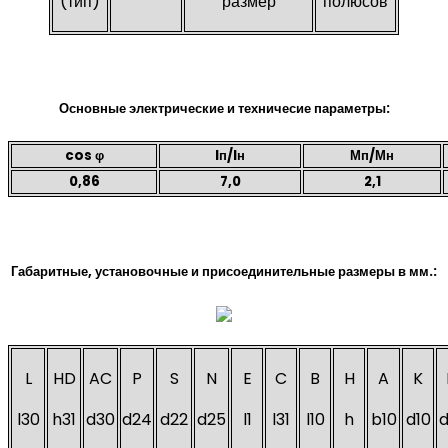
(тип)
размер
полюсов
Основные электрические и техничесие параметры:
cos φ
Iп/Iн
Мп/Мн
0,86
7,0
2,1
Габаритные, установочные и присоединительные размеры в мм.:
L
HD
AC
P
S
N
E
C
B
H
A
K
l30
h31
d30
d24
d22
d25
l1
l31
l10
h
b10
d10