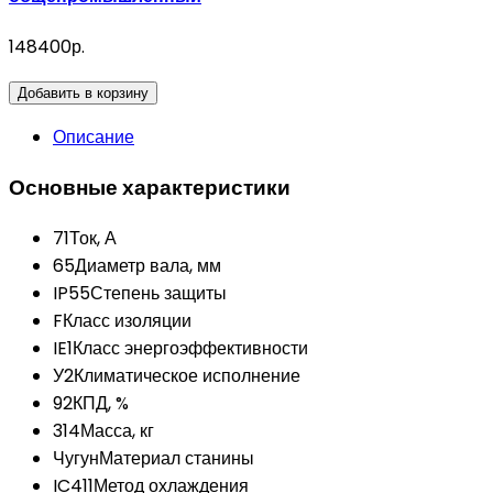
148400р.
Добавить в корзину
Описание
Основные характеристики
71
Ток, А
65
Диаметр вала, мм
IP55
Степень защиты
F
Класс изоляции
IE1
Класс энергоэффективности
У2
Климатическое исполнение
92
КПД, %
314
Масса, кг
Чугун
Материал станины
IC411
Метод охлаждения