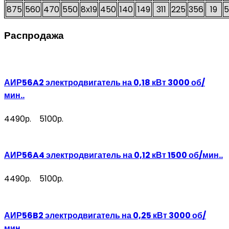
875
560
470
550
8х19
450
140
149
311
225
356
19
5
Распродажа
АИР56A2 электродвигатель на 0,18 кВт 3000 об/
мин..
4490р.
5100р.
АИР56A4 электродвигатель на 0,12 кВт 1500 об/мин..
4490р.
5100р.
АИР56B2 электродвигатель на 0,25 кВт 3000 об/
мин..