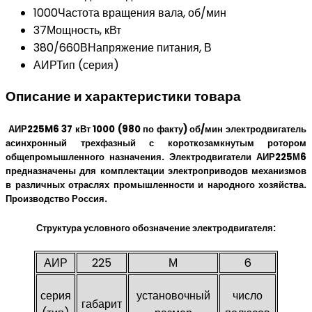
1000
Частота вращения вала, об/мин
37
Мощность, кВт
380/660В
Напряжение питания, В
АИР
Тип (серия)
Описание и характеристики товара
АИР225M6 37 кВт 1000 (980 по факту) об/мин электродвигатель
асинхронный трехфазный с короткозамкнутым ротором
общепромышленного назначения. Электродвигатели АИР225М6
предназначены для комплектации электроприводов механизмов
в различных отраслях промышленности и народного хозяйства.
Производство Россия.
Структура условного обозначение электродвигателя:
АИР
225
М
6
серия
установочный
число
габарит