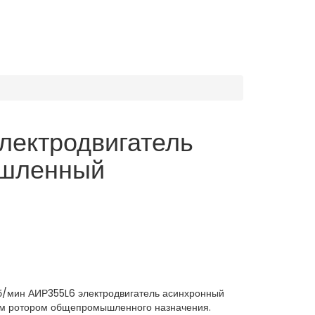
й
лектродвигатель
шленный
об/мин АИР355L6 электродвигатель асинхронный
ым ротором общепромышленного назначения.