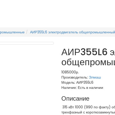
промышленные
АИР355L6 электродвигатель общепромышленны
АИР355L6 э
общепромы
1085000р.
Производитель:
Элмаш
Модель:
АИР355L6
Наличие:
Есть в наличии
Описание
315 кВт 1000 (990 по факту) 
трехфазный с короткозамкнут