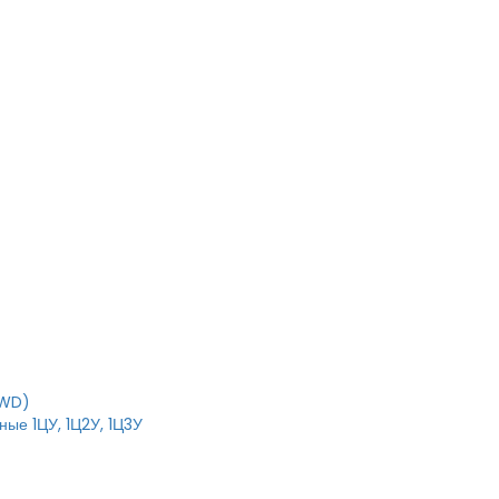
RWD)
ые 1ЦУ, 1Ц2У, 1Ц3У