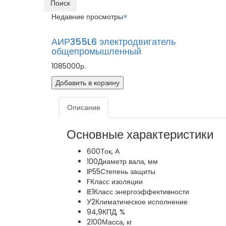
Поиск
Недавние просмотры
×
АИР355L6 электродвигатель
общепромышленный
1085000р.
Добавить в корзину
Описание
Основные характеристики
600
Ток, А
100
Диаметр вала, мм
IP55
Степень защиты
F
Класс изоляции
IE1
Класс энергоэффективности
У2
Климатическое исполнение
94,9
КПД, %
2100
Масса, кг