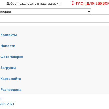
E-mail для заяво
Добро пожаловать в наш магазин!
Контакты
Новости
нные
Фотогалерея
ные
ные
Загрузки
Карта сайта
RT
VERT
AI
Распродажа
RT
 INNOVERT