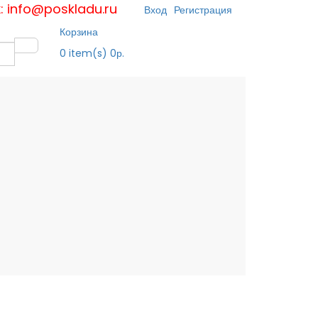
к: info@poskladu.ru
Вход
Регистрация
Корзина
0
item(s)
0р.