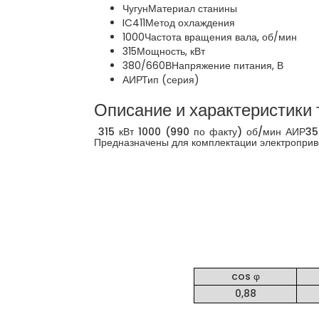
Чугун
Материал станины
IC411
Метод охлаждения
1000
Частота вращения вала, об/мин
315
Мощность, кВт
380/660В
Напряжение питания, В
АИР
Тип (серия)
Описание и характеристики 
315 кВт 1000 (990 по факту) об/мин АИР35
Предназначены для комплектации электроприво
cos φ
0,88