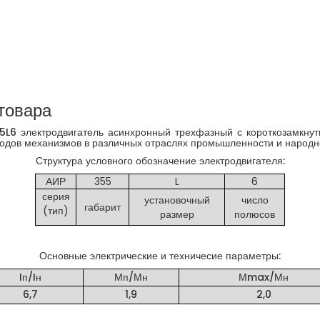
товара
5L6 электродвигатель асинхронный трехфазный с короткозамкну
дов механизмов в различных отраслях промышленности и народног
Структура условного обозначение электродвигателя:
АИР
355
L
6
серия
установочный
число
габарит
(тип)
размер
полюсов
Основные электрические и техничесие параметры:
Iп/Iн
Мп/Мн
Мmax/Мн
6,7
1,9
2,0