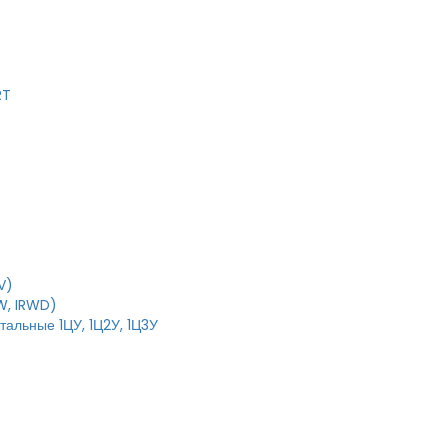
RT
V)
W, IRWD)
тальные 1ЦУ, 1Ц2У, 1Ц3У