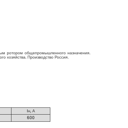
тым ротором общепромышленного назначения.
о хозяйства. Производство Россия.
Iн, А
600