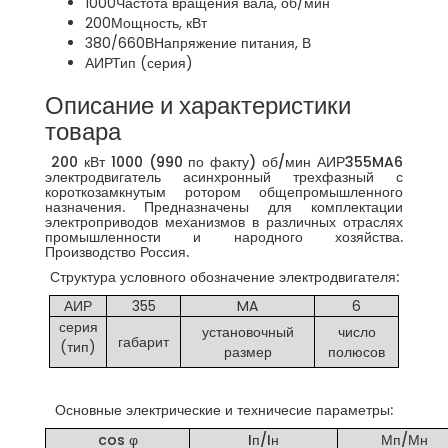
1000
Частота вращения вала, об/мин
200
Мощность, кВт
380/660В
Напряжение питания, В
АИР
Тип (серия)
Описание и характеристики
товара
200 кВт 1000 (990 по факту) об/мин АИР355MA6
электродвигатель асинхронный трехфазный с
короткозамкнутым ротором общепромышленного
назначения. Предназначены для комплектации
электроприводов механизмов в различных отраслях
промышленности и народного хозяйства.
Производство Россия.
Структура условного обозначение электродвигателя:
АИР
355
MA
6
серия
установочный
число
габарит
(тип)
размер
полюсов
Основные электрические и техничесие параметры:
cos φ
Iп/Iн
Мп/Мн