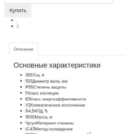
Описание
Основные характеристики
365
Ток, А
100
Диаметр вала, мм
IP55
Степень защиты
F
Класс изоляции
IE1
Класс энергоэффективности
У2
Климатическое исполнение
94,5
КПД, %
1600
Масса, кг
Чугун
Материал станины
IC411
Метод охлаждения