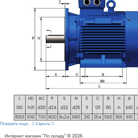
L
HD
AC
P
S
N
E
C
B
H
A
l30
h31
d30
d24
d22
d25
l1
l31
l10
h
b10
1560
1010
700
800
8х24
680
210
254
560
355
610
Показать еще...
Скрыть
Интернет магазин "По складу" © 2026