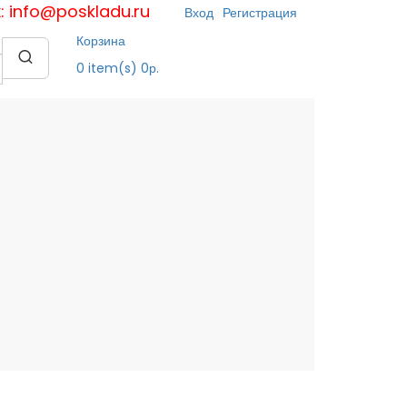
к: info@poskladu.ru
Вход
Регистрация
Корзина
0
item(s)
0р.