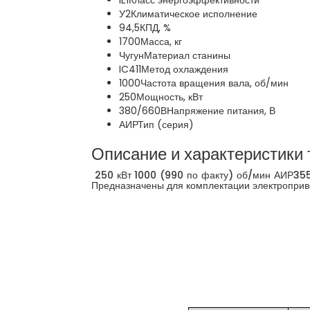
IE1
Класс энергоэффективности
У2
Климатическое исполнение
94,5
КПД, %
1700
Масса, кг
Чугун
Материал станины
IC411
Метод охлаждения
1000
Частота вращения вала, об/мин
250
Мощность, кВт
380/660В
Напряжение питания, В
АИР
Тип (серия)
Описание и характеристики 
250 кВт 1000 (990 по факту) об/мин АИР355
Предназначены для комплектации электроприво