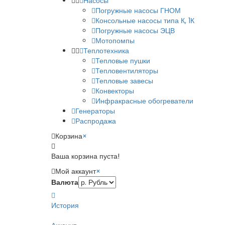
Насосы
Погружные насосы ГНОМ
Консольные насосы типа К, 1К
Погружные насосы ЭЦВ
Мотопомпы
Теплотехника
Тепловые пушки
Тепловентиляторы
Тепловые завесы
Конвекторы
Инфракрасные обогреватели
Генераторы
Распродажа
Корзина
×
Ваша корзина пуста!
Мой аккаунт
×
Валюта
История