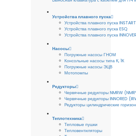
Выносная клавиатура с кабелем для ПЧ
Устройства плавного пуска
Устройства плавного пуска INSTART
Устройства плавного пуска ESQ
Устройства плавного пуска INNOVE
Насосы
Погружные насосы ГНОМ
Консольные насосы типа К, 1К
Погружные насосы ЭЦВ
Мотопомпы
Редукторы
Червячные редукторы NMRW (NMR
Червячные редукторы INNORED (IR
Редукторы цилиндрические горизон
Теплотехника
Тепловые пушки
Тепловентиляторы