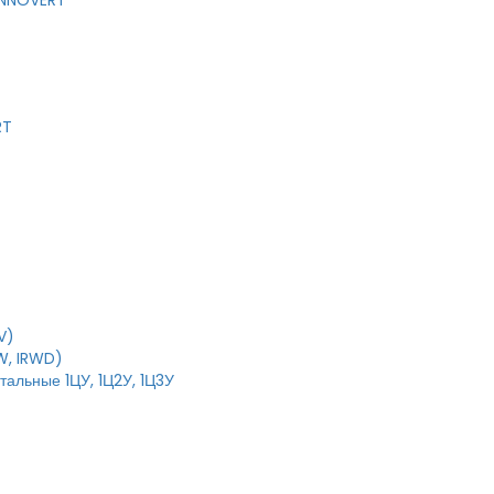
 INNOVERT
RT
V)
W, IRWD)
тальные 1ЦУ, 1Ц2У, 1Ц3У