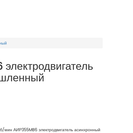
ный
электродвигатель
шленный
 об/мин АИР355MB6 электродвигатель асинхронный