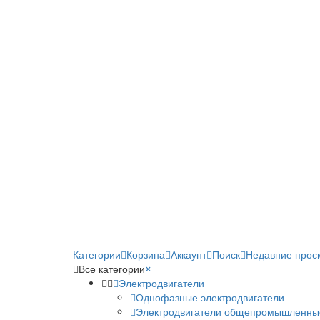
Категории
Корзина
Аккаунт
Поиск
Недавние прос
Все категории
×
Электродвигатели
Однофазные электродвигатели
Электродвигатели общепромышленны