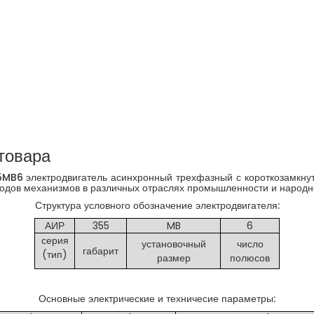
товара
MB6 электродвигатель асинхронный трехфазный с короткозамкн
дов механизмов в различных отраслях промышленности и народног
Структура условного обозначение электродвигателя:
АИР
355
MB
6
серия
установочный
число
габарит
(тип)
размер
полюсов
Основные электрические и техничесие параметры: