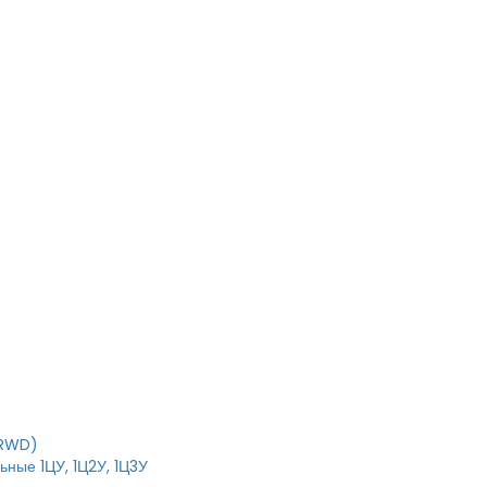
T
IRWD)
ные 1ЦУ, 1Ц2У, 1Ц3У