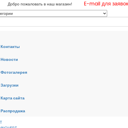
E-mail для заяво
Добро пожаловать в наш магазин!
Контакты
Новости
нные
Фотогалерея
ные
ные
Загрузки
Карта сайта
RT
VERT
AI
Распродажа
RT