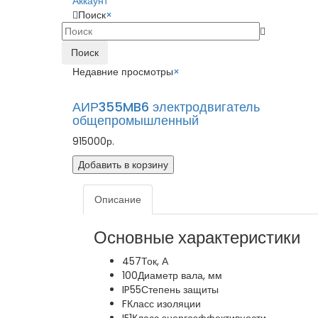
Аккаунт
Поиск
×
Поиск
Недавние просмотры
×
АИР355MB6 электродвигатель
общепромышленный
915000р.
Добавить в корзину
Описание
Основные характеристики
457
Ток, А
100
Диаметр вала, мм
IP55
Степень защиты
F
Класс изоляции