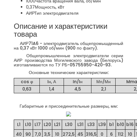
1000
Частота вращения вала, об/мин
0,37
Мощность, кВт
АИР
Тип электродвигателя
Описание и характеристики
товара
АИР71A6 - электродвигатель общепромышденный
на 0,37 кВт 1000 об/мин (900 по факту).
Общепромышленные электродвигатели серии
АИР производства Могилевского завода (Белорусь)
изготавливаются по ТУ РБ-05755950-420-93.
Основные технические характеристики:
cos φ
Iн, А
In/Iн
Мп/Мн
Mma
0,63
1,4
4,5
2,1
2
Габаритные и присоединительные размеры, мм:
L1
L10
L17
L20
L21
L30
L31
L33
L39
b1
b10
b16
40
90
7,0
3,5
10
272,5
45
316,5
0
6
112
10